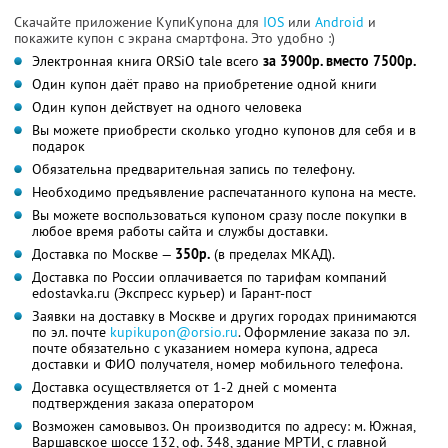
Скачайте приложение КупиКупона для
IOS
или
Android
и
покажите купон с экрана смартфона. Это удобно :)
Электронная книга ORSiO tale всего
за 3900р. вместо 7500р.
Один купон даёт право на приобретение одной книги
Один купон действует на одного человека
Вы можете приобрести сколько угодно купонов для себя и в
подарок
Обязательна предварительная запись по телефону.
Необходимо предъявление распечатанного купона на месте.
Вы можете воспользоваться купоном сразу после покупки в
любое время работы сайта и службы доставки.
Доставка по Москве —
350р.
(в пределах МКАД).
Доставка по России оплачивается по тарифам компаний
edostavka.ru (Экспресс курьер) и Гарант-пост
Заявки на доставку в Москве и других городах принимаются
по эл. почте
kupikupon@orsio.ru
. Оформление заказа по эл.
почте обязательно с указанием номера купона, адреса
доставки и ФИО получателя, номер мобильного телефона.
Доставка осуществляется от 1-2 дней с момента
подтверждения заказа оператором
Возможен самовывоз. Он производится по адресу: м. Южная,
Варшавское шоссе 132, оф. 348, здание МРТИ, с главной