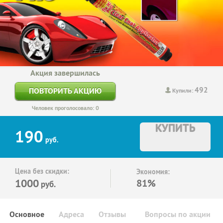
Акция завершилась
492
ПОВТОРИТЬ АКЦИЮ
Купили:
Человек проголосовало: 0
КУПИТЬ
190
руб.
Цена без скидки:
Экономия:
1000
81%
руб.
Основное
Адреса
Отзывы
Вопросы по акции