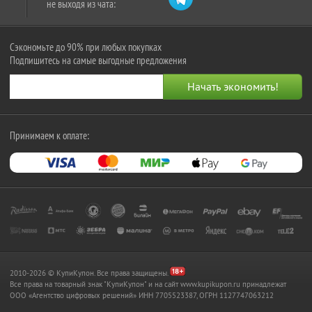
не выходя из чата:
Сэкономьте до 90% при любых покупках
Подпишитесь на самые выгодные предложения
Принимаем к оплате:
2010-2026 © КупиКупон. Все права защищены.
Все права на товарный знак "КупиКупон" и на сайт www.kupikupon.ru принадлежат
OOO «Агентство цифровых решений» ИНН 7705523387, ОГРН 1127747063212