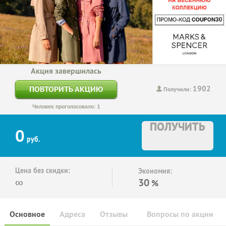
Акция завершилась
1902
ПОВТОРИТЬ АКЦИЮ
Получили:
Человек проголосовало: 1
ПОЛУЧИТЬ
0
руб.
Цена без скидки:
Экономия:
∞
30
%
Основное
Адреса
Отзывы
Вопросы по акции