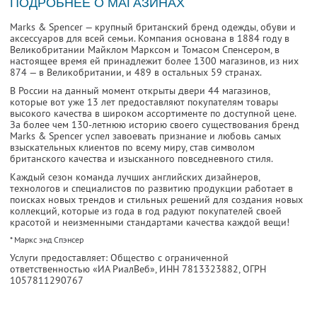
ПОДРОБНЕЕ О МАГАЗИНАХ
Marks & Spencer — крупный британский бренд одежды, обуви и
аксессуаров для всей семьи. Компания основана в 1884 году в
Великобритании Майклом Марксом и Томасом Спенсером, в
настоящее время ей принадлежит более 1300 магазинов, из них
874 — в Великобритании, и 489 в остальных 59 странах.
В России на данный момент открыты двери 44 магазинов,
которые вот уже 13 лет предоставляют покупателям товары
высокого качества в широком ассортименте по доступной цене.
За более чем 130-летнюю историю своего существования бренд
Marks & Spencer успел завоевать признание и любовь самых
взыскательных клиентов по всему миру, став символом
британского качества и изысканного повседневного стиля.
Каждый сезон команда лучших английских дизайнеров,
технологов и специалистов по развитию продукции работает в
поисках новых трендов и стильных решений для создания новых
коллекций, которые из года в год радуют покупателей своей
красотой и неизменными стандартами качества каждой вещи!
* Маркс энд Спэнсер
Услуги предоставляет: Общество с ограниченной
ответственностью «ИА РиалВеб»,
ИНН 7813323882
, ОГРН
1057811290767