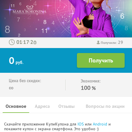
29
:
:
Получили:
0
руб.
Цена без скидки:
Экономия:
∞
100
%
Основное
Адреса
Отзывы
Вопросы по акции
Скачайте приложение КупиКупона для
IOS
или
Android
и
покажите купон с экрана смартфона. Это удобно :)