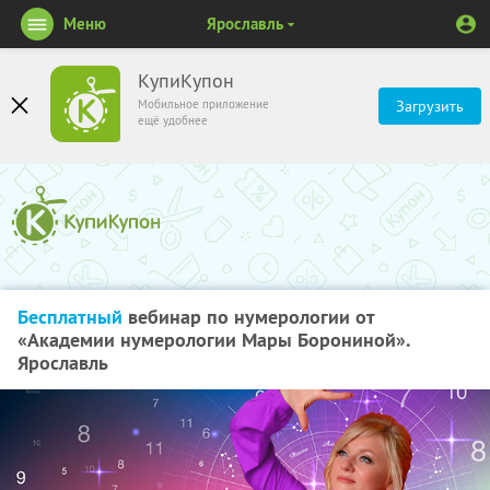
Меню
Ярославль
КупиКупон
Мобильное приложение
Загрузить
ещё удобнее
Бесплатный
вебинар по нумерологии от
«Академии нумерологии Мары Борониной».
Ярославль