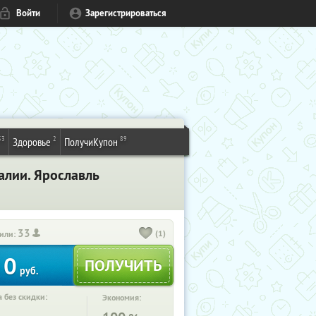
Войти
Зарегистрироваться
53
2
89
Здоровье
ПолучиКупон
алии. Ярославль
33
(1)
или:
0
руб.
 без скидки:
Экономия: