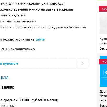
чек и для каких изделий они подойдут
 сколько времени нужно на разные изделия
-10
зличных изделий
 от мастера плетения
фире и сплетёте украшение для дома из бумажной
Кухо
и можно уточнить на
сайте
на м
Бесп
а 2026 включительно
-40
ся купоном
НИИ
Наталия:
Дост
Лавк
в среднем 80 000 рублей в месяц;
серв
Бесп
AMASTER;