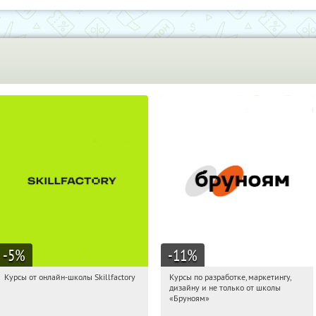
-5
%
-11
%
Курсы от онлайн-школы Skillfactory
Курсы по разработке, маркетингу,
09:20:39
Получи первым!
09:20:39
Получи первым!
дизайну и не только от школы
Россия
Россия
«Бруноям»