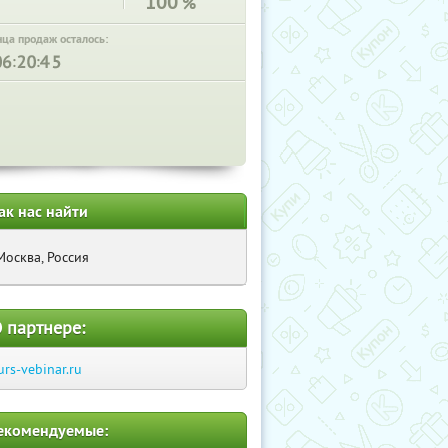
100
%
нца продаж осталось:
:
:
ак нас найти
Москва, Россия
 партнере:
urs-vebinar.ru
екомендуемые: