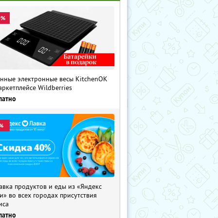
0%
нные электронные весы KitchenOK
аркетплейсе Wildberries
латно
%
авка продуктов и еды из «Яндекс
и» во всех городах присутствия
иса
латно