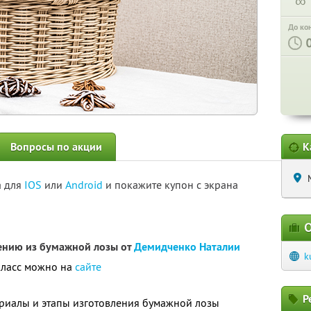
∞
До ко
Вопросы по акции
К
а для
IOS
или
Android
и покажите купон с экрана
О
тению из бумажной лозы от
Демидченко Наталии
k
класс можно на
сайте
Р
ериалы и этапы изготовления бумажной лозы