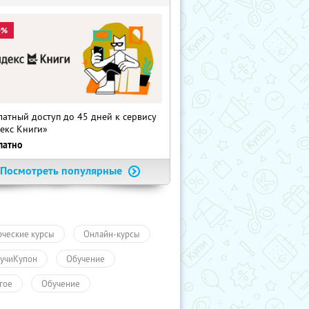
0%
латный доступ до 45 дней к сервису
екс Книги»
латно
Посмотреть популярные
рческие курсы
Онлайн-курсы
учиКупон
Обучение
гое
Обучение