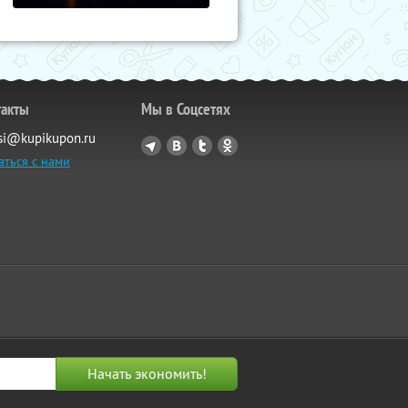
такты
Мы в Соцсетях
si@kupikupon.ru
аться с нами