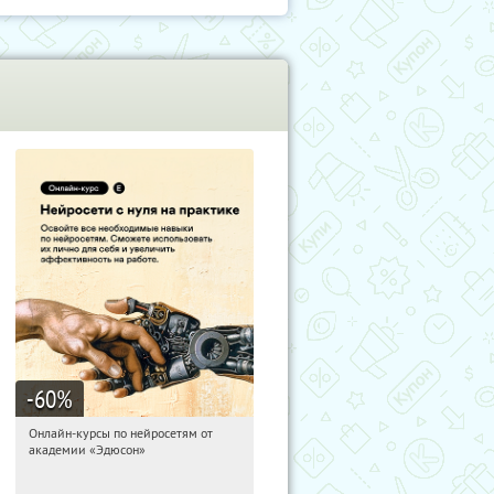
-60
%
Онлайн-курсы по нейросетям от
09:20:39
Получили:
7
академии «Эдюсон»
Москва