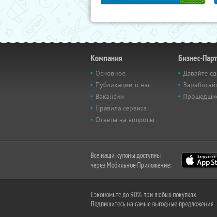
Компания
Бизнес-Пар
Основное
Давайте сд
Публикации о нас
Заработайт
Вакансии
Прошедши
Правила сервиса
Ответы на вопросы
Все наши купоны доступны
через Мобильное Приложение:
Сэкономьте до 90% при любых покупках
Подпишитесь на самые выгодные предложения