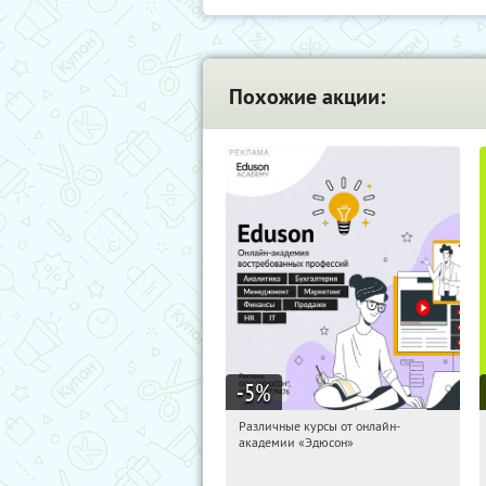
Похожие акции:
-5
%
Различные курсы от онлайн-
09:20:39
Получили:
2
академии «Эдюсон»
Россия