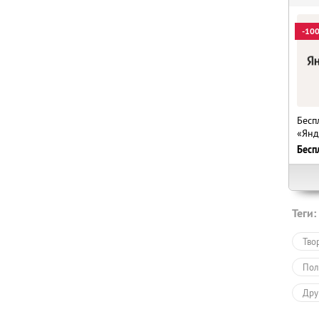
-10
Бесп
«Янд
Бесп
Теги:
Тво
Пол
Дру