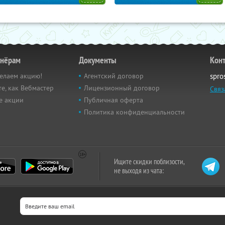
тнёрам
Документы
Кон
елаем акцию!
Агентский договор
spro
е, как Вебмастер
Лицензионный договор
Связ
е акции
Публичная оферта
Политика конфиденциальности
Ищите скидки поблизости,
не выходя из чата: