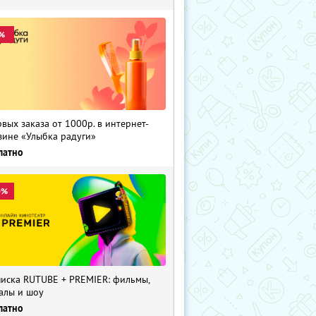
%
рвых заказа от 1000р. в интернет-
зине «Улыбка радуги»
латно
0%
иска RUTUBE + PREMIER: фильмы,
алы и шоу
латно