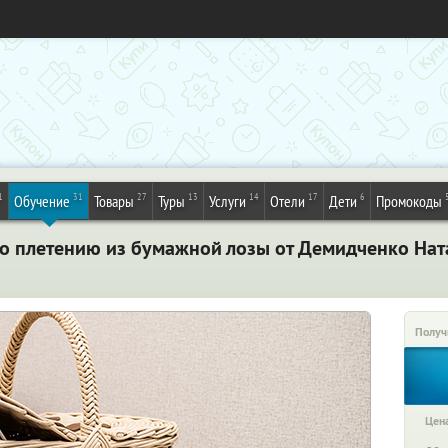
1
31
27
13
14
17
6
Обучение
Товары
Туры
Услуги
Отели
Дети
Промокоды
по плетению из бумажной лозы от Демидченко Нат
Получ
Цена