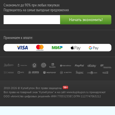
Сэкономьте до 90% при любых покупках
Подпишитесь на самые выгодные предложения
Принимаем к оплате:
2010-2026 © КупиКупон. Все права защищены.
Все права на товарный знак "КупиКупон" и на сайт www.kupikupon.ru принадлежат
OOO «Агентство цифровых решений» ИНН 7705523387, ОГРН 1127747063212