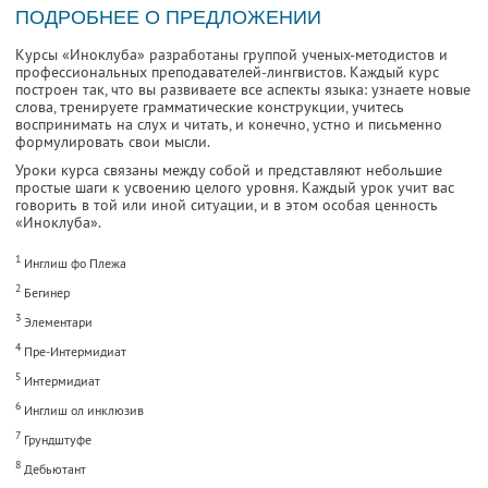
ПОДРОБНЕЕ О ПРЕДЛОЖЕНИИ
Курсы «Иноклуба» разработаны группой ученых-методистов и
профессиональных преподавателей-лингвистов. Каждый курс
построен так, что вы развиваете все аспекты языка: узнаете новые
слова, тренируете грамматические конструкции, учитесь
воспринимать на слух и читать, и конечно, устно и письменно
формулировать свои мысли.
Уроки курса связаны между собой и представляют небольшие
простые шаги к усвоению целого уровня. Каждый урок учит вас
говорить в той или иной ситуации, и в этом особая ценность
«Иноклуба».
1
Инглиш фо Плежа
2
Бегинер
3
Элементари
4
Пре-Интермидиат
5
Интермидиат
6
Инглиш ол инклюзив
7
Грундштуфе
8
Дебьютант