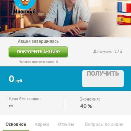
Акция завершилась
273
ПОВТОРИТЬ АКЦИЮ
Получили:
Человек проголосовало: 0
ПОЛУЧИТЬ
0
руб.
Цена без скидки:
Экономия:
∞
40
%
Основное
Адреса
Отзывы
Вопросы по акции