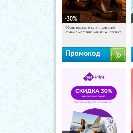
-30
%
Обувь, одежда и сумки для всей
14:18:08
Получили:
31
семьи в магазине kari на Wildberries
Россия
Промокод