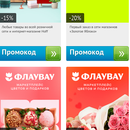
-15
%
-20
%
Любые товары во всей розничной
Первый заказ в сети магазинов
14:18:08
Получили:
83
14:18:08
Получи первым!
сети и интернет-магазине Hoff
«Золотое Яблоко»
Москва, 1-й Волоколамский проезд,
Россия
10с1
Промокод
Промокод