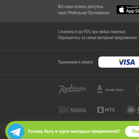
Все наши купоны доступны
через Мобильное Приложение:
Сэкономьте до 90% при любых покупках
Подпишитесь на самые выгодные предложения
Принимаем к оплате:
Под
Хочешь быть в курсе выгодных предложений?
2010-2026 © КупиКупон. Все права защищены.
Все права на товарный знак "КупиКупон" и на сайт