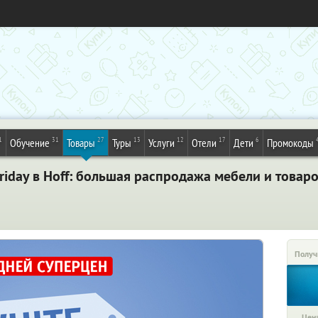
1
31
27
13
12
17
6
Обучение
Товары
Туры
Услуги
Отели
Дети
Промокоды
Friday в Hoff: большая распродажа мебели и товар
Получ
Цена