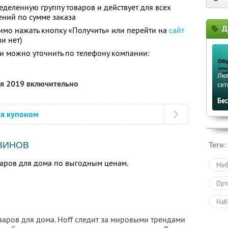
еделенную группу товаров и действует для всех
ений по сумме заказа
Д
имо нажать кнопку «Получить» или перейти на
сайт
и нет)
 можно уточнить по телефону компании:
Лю
ля 2019 включительно
сет
Бе
ся купоном
Теги:
ЗИНОВ
аров для дома по выгодным ценам.
Меб
Орт
Наб
варов для дома. Hoff следит за мировыми трендами
Для