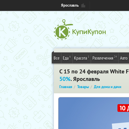
Ярославль
6
1
24
Все
Еда
Красота
Развлечения
Авто
С 15 по 24 февраля White 
50%
. Ярославль
Главная
Товары
Для дома и дачи