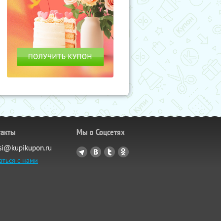
такты
Мы в Соцсетях
si@kupikupon.ru
аться с нами