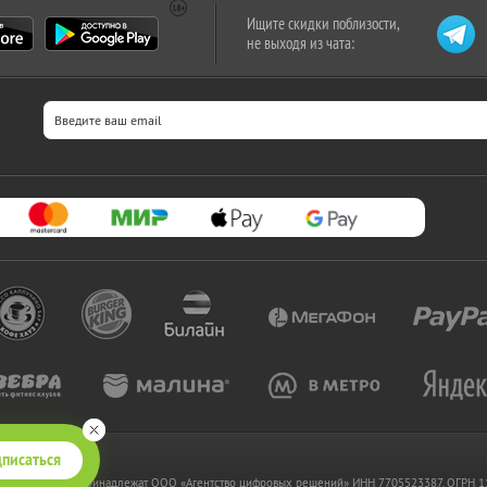
Ищите скидки поблизости,
не выходя из чата:
писаться
 www.kupikupon.ru принадлежат OOO «Агентство цифровых решений» ИНН 7705523387, ОГРН