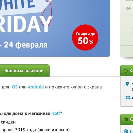
∞
Вопросы по акции
К
а для
IOS
или
Android
и покажите купон с экрана
ы для дома в магазинах
Hoff
*
О
 скидки
евраля 2019 года (включительно)
h