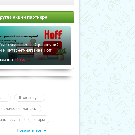
ругие акции партнера
бые товары во всей розничной
и и интернет-магазине Hoff
сплатно
-15%
ель
Шкафы-купе
опедические матрасы
оры посуды
Товары
Показать все
 дома и дачи
ПолучиКупон