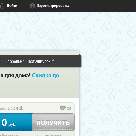
Войти
Зарегистрироваться
49
2
85
Здоровье
ПолучиКупон
ов для дома!
Скидка до
1534
(5)
или:
0
ПОЛУЧИТЬ
руб.
 без скидки: