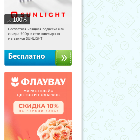
100
%
до
Бесплатная изящная подвеска или
14:18:08
Получили:
73
скидка 500р. в сети ювелирных
Россия
магазинов SUNLIGHT
Бесплатно