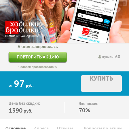
Акция завершилась
60
ПОВТОРИТЬ АКЦИЮ
Купили:
Человек проголосовало: 0
КУПИТЬ
97
от
руб.
Цена без скидки:
Экономия:
1390
70%
руб.
Основное
Адреса
Отзывы
Вопросы по акции