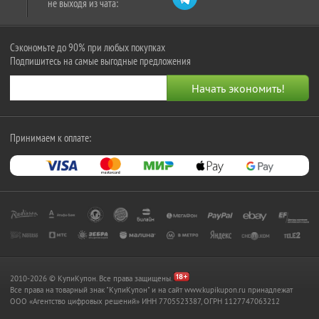
не выходя из чата:
Сэкономьте до 90% при любых покупках
Подпишитесь на самые выгодные предложения
Принимаем к оплате:
2010-2026 © КупиКупон. Все права защищены.
Все права на товарный знак "КупиКупон" и на сайт www.kupikupon.ru принадлежат
OOO «Агентство цифровых решений» ИНН 7705523387, ОГРН 1127747063212