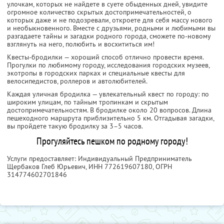
улочкам, которых не найдете в суете обыденных дней, увидите
огромное количество скрытых достопримечательностей, о
которых даже и не подозревали, откроете для себя массу нового
и необыкновенного. Вместе с друзьями, родными и любимыми вы
разгадаете тайны и загадки родного города, сможете по-новому
взглянуть на него, полюбить и восхититься им!
Квесты-бродилки — хороший способ отлично провести время.
Прогулки по любимому городу, исследования городских музеев,
экотропы в городских парках и специальные квесты для
велосипедистов, роллеров и автолюбителей.
Каждая уличная бродилка — увлекательный квест по городу: по
широким улицам, по тайным тропинкам и скрытым
достопримечательностям. В бродилке около 20 вопросов. Длина
пешеходного маршрута приблизительно 5 км. Отгадывая загадки,
вы пройдете такую бродилку за 3–5 часов.
Прогуляйтесь пешком по родному городу!
Услуги предоставляет: Индивидуальный Предприниматель
Щербаков Глеб Юрьевич,
ИНН 772619607180
, ОГРН
314774602701846