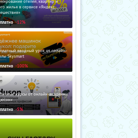
нирование отелей, квартир и
го жилья в сервисе «Яндекс
тешествия»
сплатно
-12%
сплатный вводный урок от онлайн-
олы Skysmart
сплатно
-100%
зличные курсы от онлайн-академии
дюсон»
сплатно
-5%