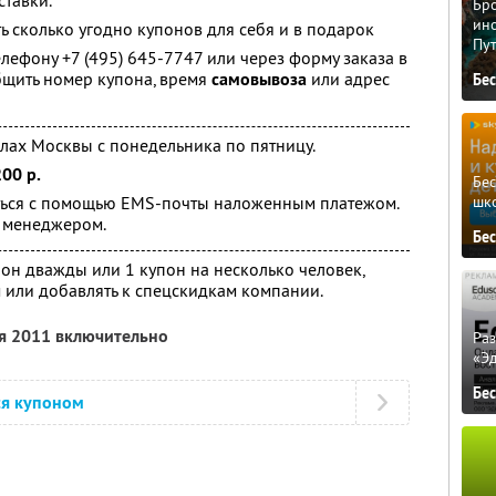
ставки.
Бро
ино
ь сколько угодно купонов для себя и в подарок
Пу
лефону +7 (495) 645-7747 или через форму заказа в
общить номер купона, время
самовывоза
или адрес
Бе
лах Москвы с понедельника по пятницу.
200 р.
Бе
шк
ься с помощью EMS-почты наложенным платежом.
я менеджером.
Бе
он дважды или 1 купон на несколько человек,
 или добавлять к спецскидкам компании.
ря 2011 включительно
Ра
«Э
Бе
ся купоном