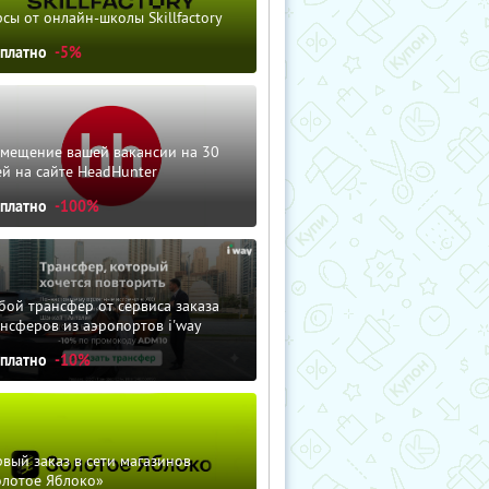
сы от онлайн-школы Skillfactory
сплатно
-5%
змещение вашей вакансии на 30
й на сайте HeadHunter
сплатно
-100%
ой трансфер от сервиса заказа
нсферов из аэропортов i'way
сплатно
-10%
вый заказ в сети магазинов
олотое Яблоко»