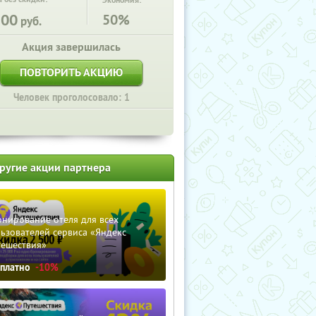
Экономия:
500
50%
руб.
Акция завершилась
ПОВТОРИТЬ АКЦИЮ
Человек проголосовало: 1
ругие акции партнера
нирование отеля для всех
ьзователей сервиса «Яндекс
тешествия»
сплатно
-10%