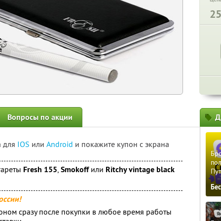
2
Вопросы по акции
Д
а для
IOS
или
Android
и покажите купон с экрана
Бро
пол
гареты
Fresh 155
,
Smokoff
или
Ritchy vintage black
Пу
Бе
оссии!
оном сразу после покупки в любое время работы