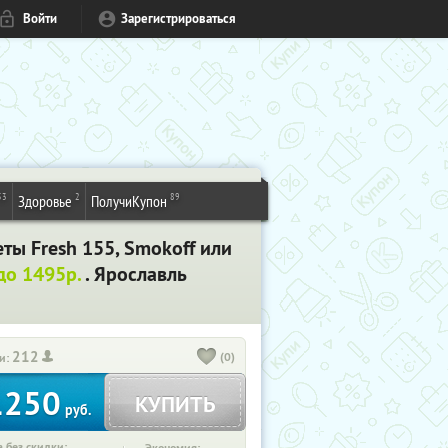
Войти
Зарегистрироваться
53
2
89
Здоровье
ПолучиКупон
ты Fresh 155, Smokoff или
до 1495р.
. Ярославль
212
(0)
и:
1250
КУПИТЬ
руб.
 без скидки: