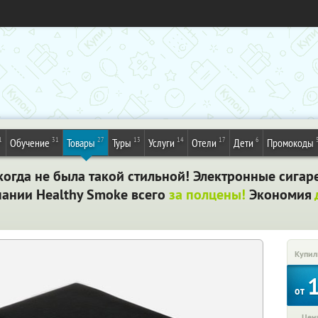
1
31
27
13
14
17
6
Обучение
Товары
Туры
Услуги
Отели
Дети
Промокоды
огда не была такой стильной! Электронные сигаре
мпании Healthy Smoke всего
за полцены!
Экономия
Купил
от
Цена