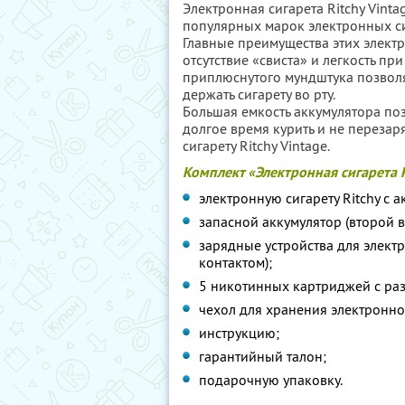
Электронная сигарета Ritchy Vinta
популярных марок электронных си
Главные преимущества этих электр
отсутствие «свиста» и легкость пр
приплюснутого мундштука позвол
держать сигарету во рту.
Большая емкость аккумулятора по
долгое время курить и не перезар
сигарету Ritchy Vintage.
Комплект «Электронная сигарета R
электронную сигарету Ritchy с 
запасной аккумулятор (второй в
зарядные устройства для электр
контактом);
5 никотинных картриджей с ра
чехол для хранения электронно
инструкцию;
гарантийный талон;
подарочную упаковку.