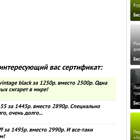
Кур
Бе
Ра
дне
Бе
интересующий вас сертификат:
vintage black за 1250р. вместо 2500р. Одна
Люб
ых сигарет в мире!
тра
Бе
155 за 1445р. вместо 2890р. Специально
го, очень долго...
 за 1495р. вместо 2990р. И все-таки
Пер
м!
«З