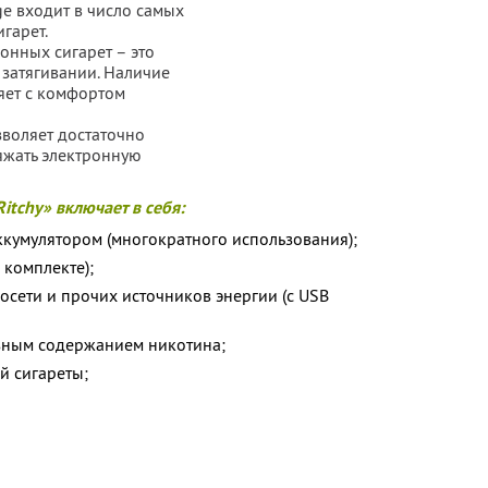
ge входит в число самых
гарет.
онных сигарет – это
и затягивании. Наличие
яет с комфортом
зволяет достаточно
яжать электронную
itchy» включает в себя:
аккумулятором (многократного использования);
 комплекте);
осети и прочих источников энергии (с USB
зным содержанием никотина;
й сигареты;