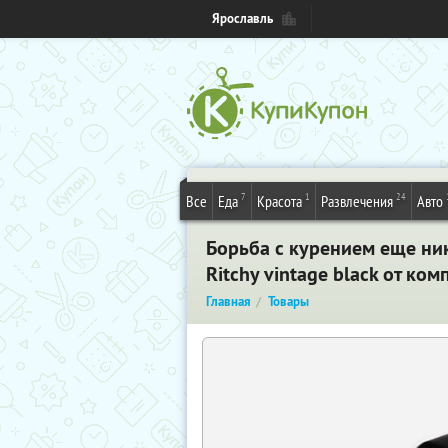
Ярославль
7
1
24
Все
Еда
Красота
Развлечения
Авто
Борьба с курением еще ник
Ritchy vintage black от ко
Главная
Товары