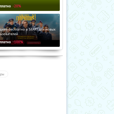
сплатно
-20%
дней бесплатно в START для новых
льзователей
сплатно
-100%
ары