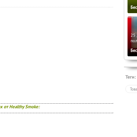
Бе
25 
по
Бе
Теги:
Тов
 от Healthy Smoke: