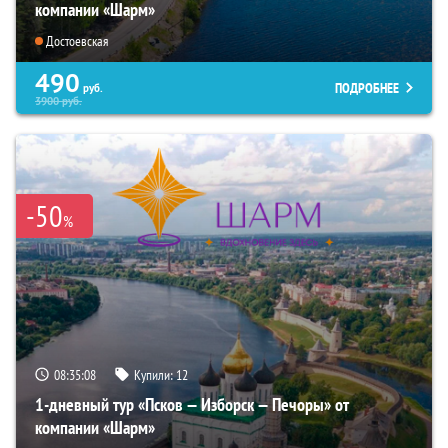
компании «Шарм»
Достоевская
490
ПОДРОБНЕЕ
руб.
3900
руб.
-50
%
08:35:07
Купили:
12
1-дневный тур «Псков — Изборск — Печоры» от
компании «Шарм»