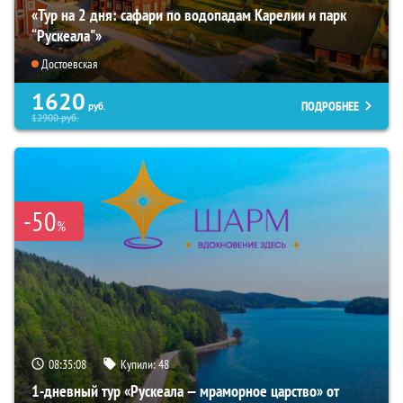
«Тур на 2 дня: сафари по водопадам Карелии и парк
“Рускеала"»
Достоевская
1620
ПОДРОБНЕЕ
руб.
12900
руб.
-50
%
08:35:07
Купили:
48
1-дневный тур «Рускеала — мраморное царство» от