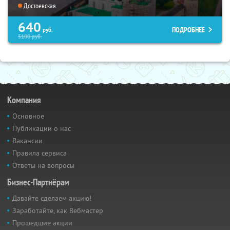
Достоевская
640
ПОДРОБНЕЕ
руб.
5100
руб.
Компания
Основное
Публикации о нас
Вакансии
Правила сервиса
Ответы на вопросы
Бизнес-Партнёрам
Давайте сделаем акцию!
Заработайте, как Вебмастер
Прошедшие акции