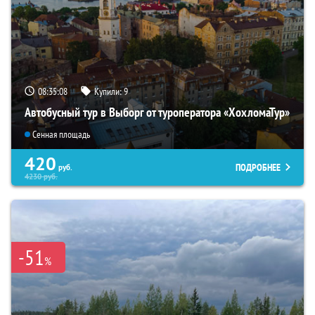
08:35:07
Купили:
9
Автобусный тур в Выборг от туроператора «ХохломаТур»
Сенная площадь
420
ПОДРОБНЕЕ
руб.
4230
руб.
-51
%