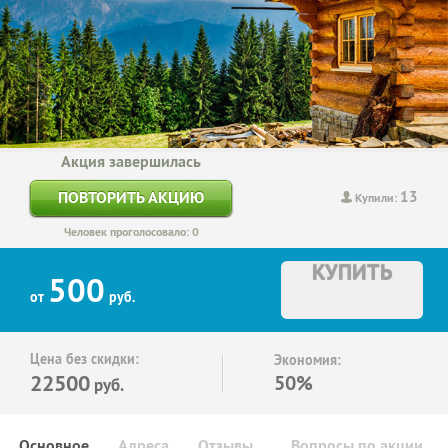
Акция завершилась
13
ПОВТОРИТЬ АКЦИЮ
Купили:
Человек проголосовало: 0
КУПИТЬ
500
от
руб.
Цена без скидки:
Экономия:
22500
50%
руб.
Основное
Адреса
Отзывы
Вопросы по акции