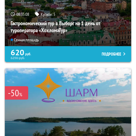
08:35:07
Купили:
5
Гастрономический тур в Выборг на 1 день от
туроператора «ХохломаТур»
Сенная площадь
620
ПОДРОБНЕЕ
руб.
6290
руб.
-50
%