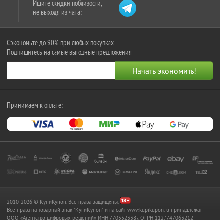
Ищите скидки поблизости,
не выходя из чата:
Сэкономьте до 90% при любых покупках
Подпишитесь на самые выгодные предложения
Принимаем к оплате:
2010-2026 © КупиКупон. Все права защищены.
Все права на товарный знак "КупиКупон" и на сайт www.kupikupon.ru принадлежат
OOO «Агентство цифровых решений» ИНН 7705523387, ОГРН 1127747063212