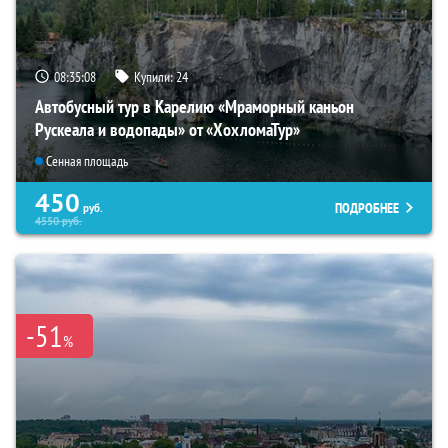
08:35:07
Купили:
24
Автобусный тур в Карелию «Мраморный каньон
Рускеала и водопады» от «ХохломаТур»
Сенная площадь
450
ПОДРОБНЕЕ
руб.
4550
руб.
-51
%