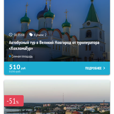
08:35:07
Купили:
2
Автобусный тур в Великий Новгород от туроператора
«ХохломаТур»
Сенная площадь
510
ПОДРОБНЕЕ
руб.
5190
руб.
-51
%