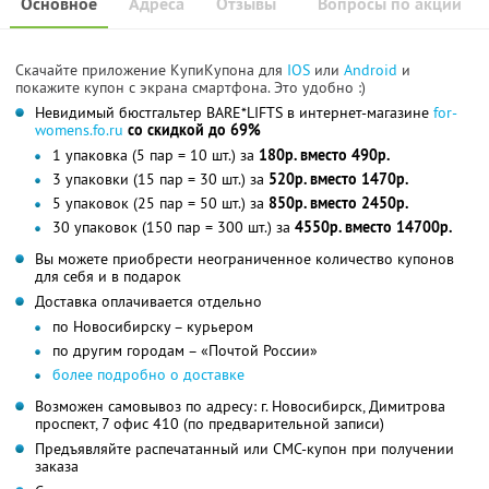
Основное
Адреса
Отзывы
Вопросы по акции
Скачайте приложение КупиКупона для
IOS
или
Android
и
покажите купон с экрана смартфона. Это удобно :)
Невидимый бюстгальтер BARE*LIFTS в интернет-магазине
for-
womens.fo.ru
со скидкой до 69%
1 упаковка (5 пар = 10 шт.) за
180р. вместо 490р.
3 упаковки (15 пар = 30 шт.) за
520р. вместо 1470р.
5 упаковок (25 пар = 50 шт.) за
850р. вместо 2450р.
30 упаковок (150 пар = 300 шт.) за
4550р. вместо 14700р.
Вы можете приобрести неограниченное количество купонов
для себя и в подарок
Доставка оплачивается отдельно
по Новосибирску – курьером
по другим городам – «Почтой России»
более подробно о доставке
Возможен самовывоз по адресу: г. Новосибирск, Димитрова
проспект, 7 офис 410 (по предварительной записи)
Предъявляйте распечатанный или СМС-купон при получении
заказа