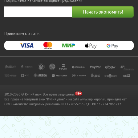
Подпишитесь на самые выгодные предложения
Принимаем к оплате:
2010-2026 © КупиКупон. Все права защищены.
Все права на товарный знак "КупиКупон" и на сайт www.kupikupon.ru принадлежат
OOO «Агентство цифровых решений» ИНН 7705523387, ОГРН 1127747063212