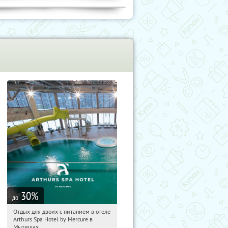
30
%
до
Отдых для двоих с питанием в отеле
05:53:32
Купи первым!
Arthurs Spa Hotel by Mercure в
Московская обл., г. Мытищи, д.
Мытищах