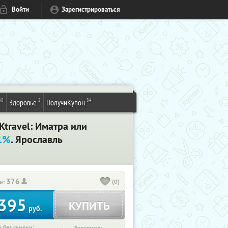
Войти
Зарегистрироваться
48
2
84
Здоровье
ПолучиКупон
travel: Иматра или
61%
. Ярославль
376
(0)
и:
395
КУПИТЬ
руб.
 без скидки: