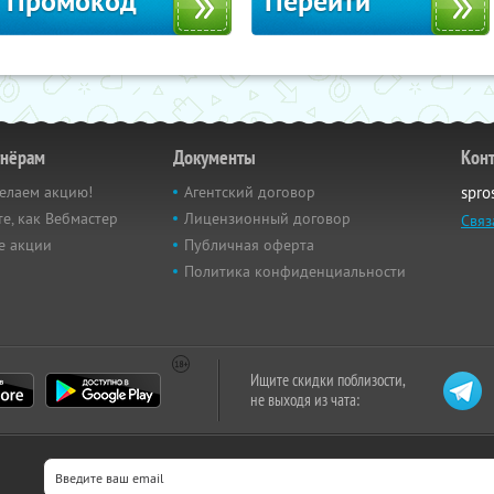
Промокод
Перейти
тнёрам
Документы
Кон
елаем акцию!
Агентский договор
spro
е, как Вебмастер
Лицензионный договор
Связ
е акции
Публичная оферта
Политика конфиденциальности
Ищите скидки поблизости,
не выходя из чата: