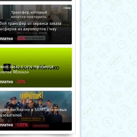
ой трансфер от сервиса заказа
нсферов из аэропортов i'way
сплатно
-10%
вый заказ в сети магазинов
олотое Яблоко»
сплатно
-20%
дней бесплатно в START для новых
льзователей
сплатно
-100%