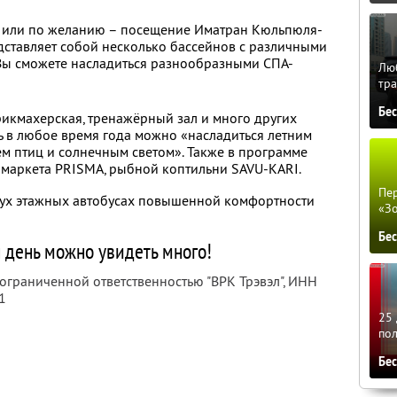
 или по желанию – посещение Иматран Кюльпюля-
едставляет собой несколько бассейнов с различными
 Вы сможете насладиться разнообразными СПА-
Люб
тра
Бе
арикмахерская, тренажёрный зал и много других
ь в любое время года можно «насладиться летним
ем птиц и солнечным светом». Также в программе
рмаркета PRISMA, рыбной коптильни SAVU-KARI.
Пер
двух этажных автобусах повышенной комфортности
«З
Бе
 день можно увидеть много!
 ограниченной ответственностью "ВРК Трэвэл",
ИНН
1
25 
по
Бе