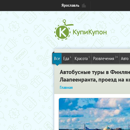
Ярославль
6
1
24
Все
Еда
Красота
Развлечения
Авто
Автобусные туры в Финл
Лаапеенранта, проезд на к
Главная