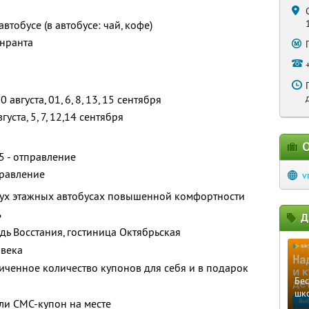
тобусе (в автобусе: чай, кофе)
енранта
0 августа, 01, 6, 8, 13, 15 сентября
вгуста, 5, 7, 12,14 сентября
О
45 - отправление
тправление
v
двух этажных автобусах повышенной комфортности
ь
Д
адь Восстания, гостиница Октябрьская
овека
ченное количество купонов для себя и в подарок
Бе
шк
ли СМС-купон на месте