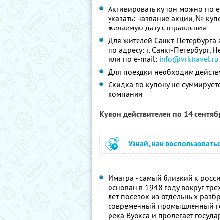
Активировать купон можно по e
указать: название акции, № купо
желаемую дату отправления
Для жителей Санкт-Петербурга 
по адресу: г. Санкт-Петербург, Н
или по e-mail:
info@vrktravel.ru
Для поездки необходим действ
Скидка по купону не суммируе
компании
Купон действителен по 14 сентя
Узнай, как воспользовать
Иматра - самый близкий к росс
основан в 1948 году вокруг тр
лет поселок из отдельных разб
современный промышленный гор
река Вуокса и пролегает госуда