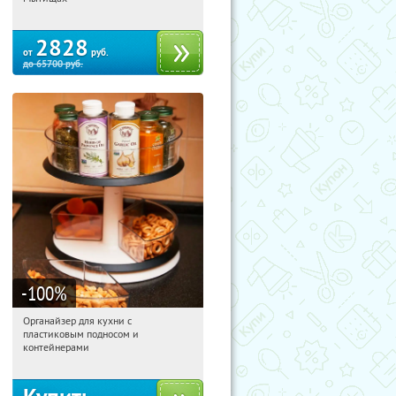
Ларево, ул. Хвойная, стр. 26
2828
от
руб.
до
65700
руб.
-100
%
Органайзер для кухни с
05:53:32
Получили:
312
пластиковым подносом и
Россия
контейнерами