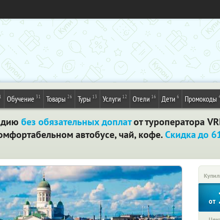
1
31
26
13
12
16
6
Обучение
Товары
Туры
Услуги
Отели
Дети
Промокоды
яндию
без обязательных доплат
от туроператора VRK
омфортабельном автобусе, чай, кофе.
Скидка до 
Купил
от
Цена