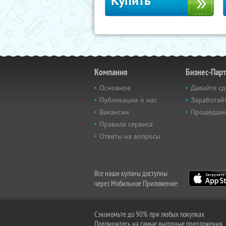
Купить
Компания
Бизнес-Пар
Основное
Давайте сд
Публикации о нас
Заработайт
Вакансии
Прошедши
Правила сервиса
Ответы на вопросы
Все наши купоны доступны
через Мобильное Приложение:
Сэкономьте до 90% при любых покупках
Подпишитесь на самые выгодные предложения