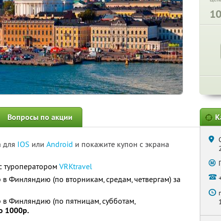
1
Вопросы по акции
К
а для
IOS
или
Android
и покажите купон с экрана
с туроператором
VRKtravel
в Финляндию (по вторникам, средам, четвергам) за
в Финляндию (по пятницам, субботам,
о 1000р.