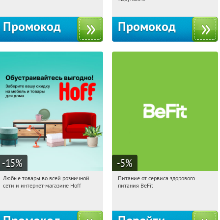
Промокод
Промокод
-15
%
-5
%
Любые товары во всей розничной
Питание от сервиса здорового
05:53:32
Получили:
83
05:53:32
Получи первым!
сети и интернет-магазине Hoff
питания BeFit
Москва, 1-й Волоколамский проезд,
Россия
10с1