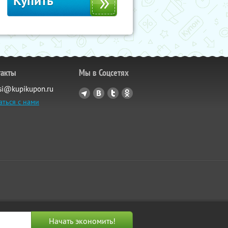
Купить
такты
Мы в Соцсетях
si@kupikupon.ru
аться с нами