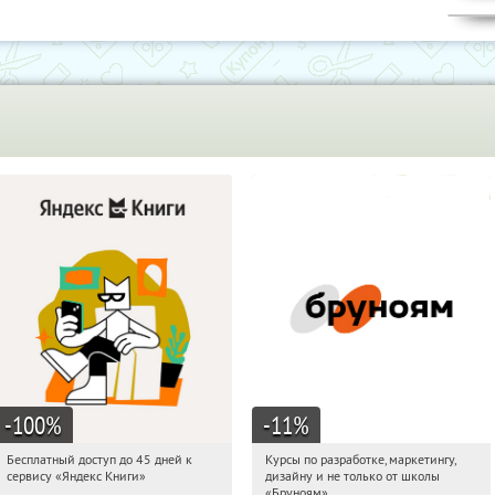
-100
%
-11
%
Бесплатный доступ до 45 дней к
Курсы по разработке, маркетингу,
05:53:32
Получи первым!
05:53:32
Получи первым!
сервису «Яндекс Книги»
дизайну и не только от школы
Россия
Россия
«Бруноям»