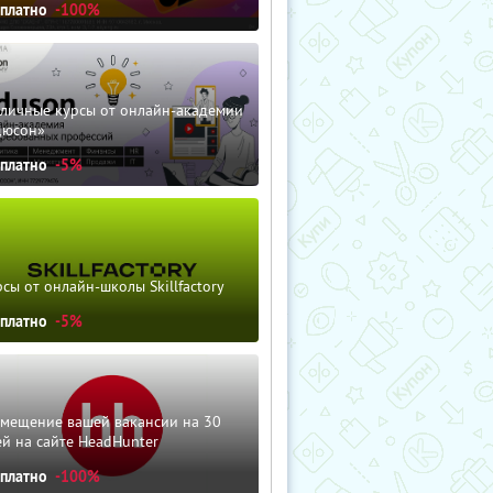
сплатно
-100%
зличные курсы от онлайн-академии
дюсон»
сплатно
-5%
сы от онлайн-школы Skillfactory
сплатно
-5%
змещение вашей вакансии на 30
й на сайте HeadHunter
сплатно
-100%