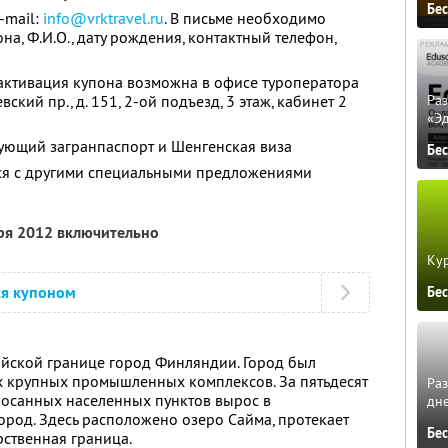
Бе
-mail:
info@vrktravel.ru
. В письме необходимо
на, Ф.И.О., дату рождения, контактный телефон,
активация купона возможна в офисе туроператора
евский пр., д. 151, 2-ой подъезд, 3 этаж, кабинет 2
Ра
«Э
ующий загранпаспорт и Шенгенская виза
Бе
тся с другими специальными предложениями
бря 2012 включительно
Кур
ся купоном
Бе
ийской границе город Финляндии. Город был
ех крупных промышленных комплексов. За пятьдесят
Ра
росанных населенных пунктов вырос в
дне
од. Здесь расположено озеро Сайма, протекает
Бе
рственная граница.