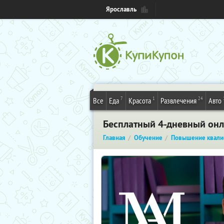
Ярославль
7
1
24
Все
Еда
Красота
Развлечения
Авто
Бесплатный 4-дневный онла
Главная
Обучение
Повышение квали