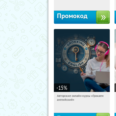
Россия
Промокод
-15
%
Авторские онлайн-курсы «Грокаем
15:15:15
Получили:
4
английский»
Россия