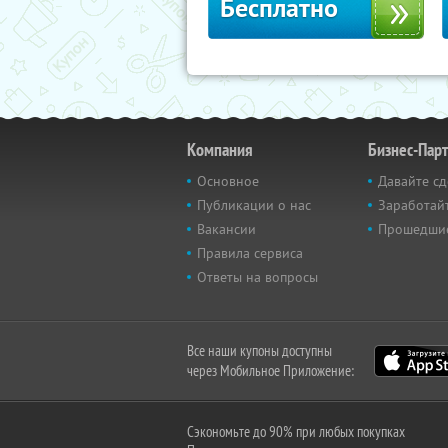
Бесплатно
Компания
Бизнес-Пар
Основное
Давайте сд
Публикации о нас
Заработайт
Вакансии
Прошедши
Правила сервиса
Ответы на вопросы
Все наши купоны доступны
через Мобильное Приложение:
Сэкономьте до 90% при любых покупках