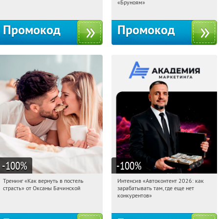
Россия
Россия
«Бруноям»
Промокод
Промокод
-100
%
-100
%
Тренинг «Как вернуть в постель
Интенсив «Автоконтент 2026: как
15:15:15
Получили:
16
15:15:15
Получили:
4
страсть» от Оксаны Бачинской
зарабатывать там, где еще нет
Россия
Россия
конкурентов»