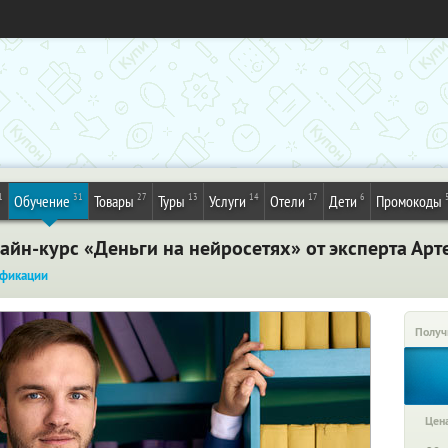
1
31
27
13
14
17
6
Обучение
Товары
Туры
Услуги
Отели
Дети
Промокоды
йн-курс «Деньги на нейросетях» от эксперта Арт
фикации
Получ
Цена