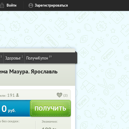
Войти
Зарегистрироваться
53
2
89
Здоровье
ПолучиКупон
ема Мазура. Ярославль
191
(2)
или:
0
руб.
 без скидки:
Экономия: