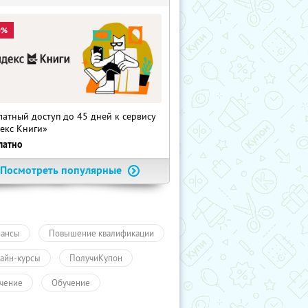
0%
латный доступ до 45 дней к сервису
екс Книги»
латно
Посмотреть популярные
ансы
Повышение квалификации
айн-курсы
ПолучиКупон
чение
Обучение