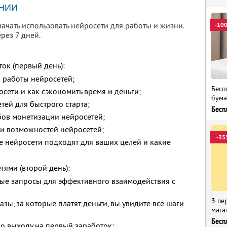
НИИ
я начать использовать нейросети для работы и жизни.
-10
рез 7 дней.
ок (первый день):
 работы нейросетей;
Бесп
сети и как сэкономить время и деньги;
бума
ей для быстрого старта;
Бесп
ов монетизации нейросетей;
и возможностей нейросетей;
-35
ие нейросети подходят для ваших целей и какие
тями (второй день):
ные запросы для эффективного взаимодействия с
3 пе
зы, за которые платят деньги, вы увидите все шаги
мага
Бесп
по выходу на первый заработок;