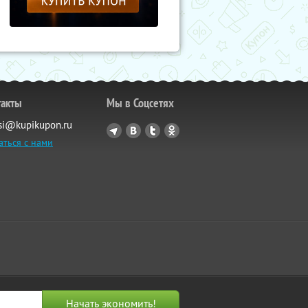
такты
Мы в Соцсетях
si@kupikupon.ru
аться с нами