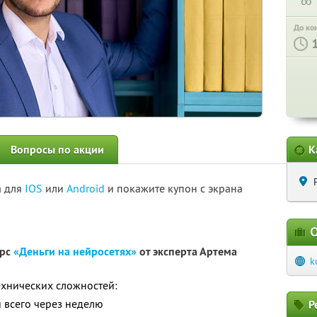
∞
До ко
Вопросы по акции
К
а для
IOS
или
Android
и покажите купон с экрана
О
урс
«Деньги на нейросетях»
от эксперта Артема
k
ехнических сложностей:
 всего через неделю
Р