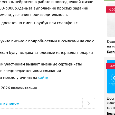
применять нейросети в работе и повседневной жизни
00-3000р./день за выполнение простых заданий
-10
емени, увеличив производительность
достаточно иметь ноутбук или смартфон с
лучите письмо с подробностями и ссылками на свою
Кухо
на м
икам будут выдавать полезные материалы, подарки
Бесп
ем участникам выдают именные сертификаты
-40
ими спецпредложениями компании
и можно уточнить на
сайте
а 2026 включительно
Дост
ся купоном
Лавк
серв
Бесп