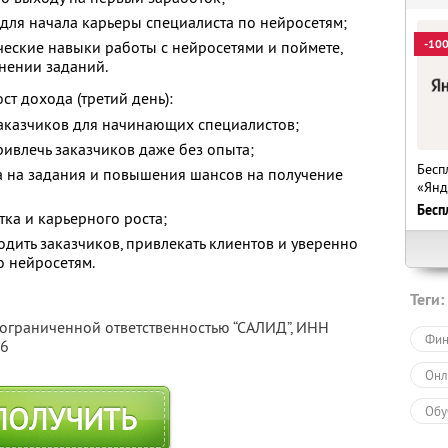
для начала карьеры специалиста по нейросетям;
-10
ические навыки работы с нейросетями и поймете,
лнении заданий.
ст дохода (третий день):
заказчиков для начинающих специалистов;
ривлечь заказчиков даже без опыта;
Бесп
а на задания и повышения шансов на получение
«Янд
Бесп
ка и карьерного роста;
ходить заказчиков, привлекать клиентов и уверенно
о нейросетям.
Теги:
 ограниченной ответственностью “САЛИД”,
ИНН
Фин
76
Онл
ПОЛУЧИТЬ
Обу