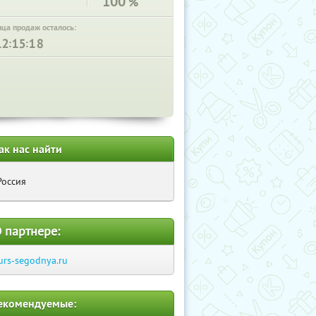
100
%
нца продаж осталось:
:
:
ак нас найти
Россия
 партнере:
urs-segodnya.ru
екомендуемые: