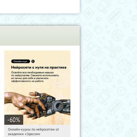
-60
%
Онлайн-курсы по нейросетям от
15:15:15
Получили:
7
академии «Эдюсон»