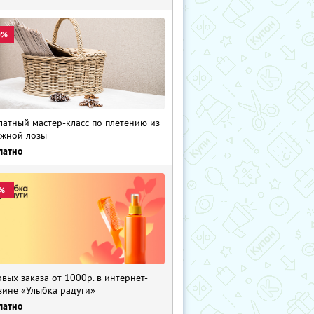
0%
латный мастер-класс по плетению из
жной лозы
латно
%
рвых заказа от 1000р. в интернет-
зине «Улыбка радуги»
латно