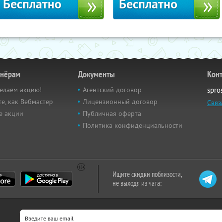
Бесплатно
Бесплатно
тнёрам
Документы
Кон
елаем акцию!
Агентский договор
spro
е, как Вебмастер
Лицензионный договор
Связ
е акции
Публичная оферта
Политика конфиденциальности
Ищите скидки поблизости,
не выходя из чата: