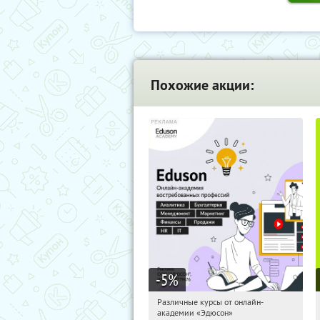
Похожие акции:
-5
%
Различные курсы от онлайн-
15:15:15
Получили:
2
академии «Эдюсон»