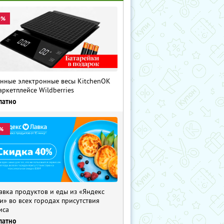
0%
нные электронные весы KitchenOK
аркетплейсе Wildberries
латно
%
авка продуктов и еды из «Яндекс
и» во всех городах присутствия
иса
латно