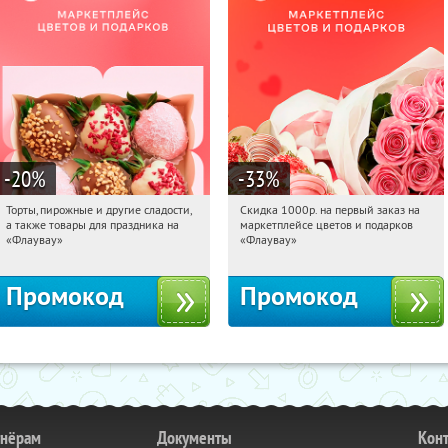
-20
%
-33
%
Торты, пирожные и другие сладости,
Скидка 1000р. на первый заказ на
15:40:54
Получили:
6
15:40:54
Получили:
18
а также товары для праздника на
маркетплейсе цветов и подарков
Россия
Россия
«Флаувау»
«Флаувау»
Промокод
Промокод
тнёрам
Документы
Кон