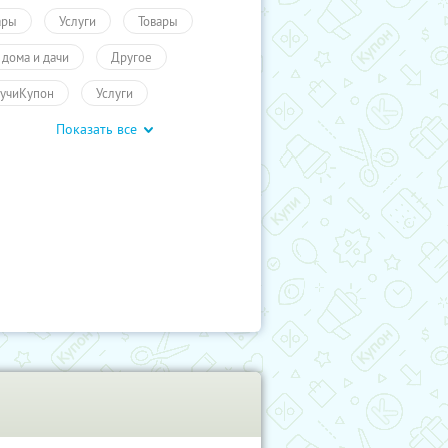
ары
Услуги
Товары
 дома и дачи
Другое
учиКупон
Услуги
Показать все