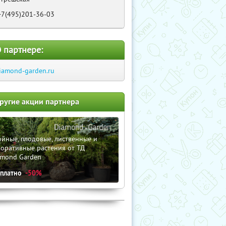
+7(495)201-36-03
 партнере:
iamond-garden.ru
ругие акции партнера
йные, плодовые, лиственные и
оративные растения от ТД
amond Garden
сплатно
-50%