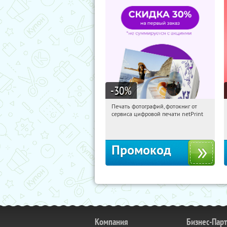
-30
%
Печать фотографий, фотокниг от
15:40:54
Получили:
4
сервиса цифровой печати netPrint
Россия
Промокод
Компания
Бизнес-Пар