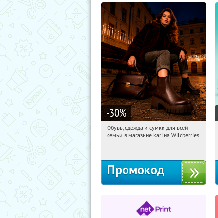
-30
%
Обувь, одежда и сумки для всей
15:40:54
Получили:
32
семьи в магазине kari на Wildberries
Россия
Промокод