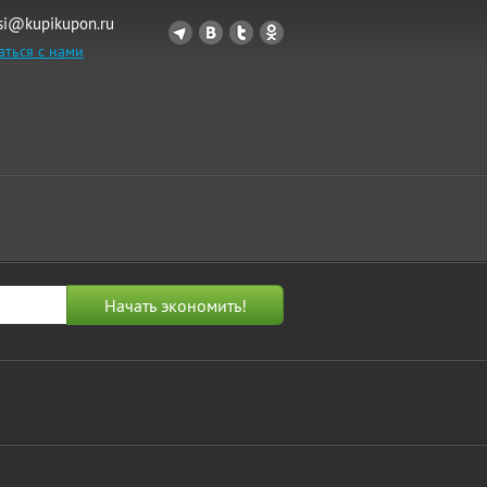
si@kupikupon.ru
аться с нами