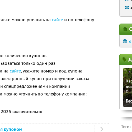
авке можно уточнить на
сайте
и по телефону
О
d
е количество купонов
Д
зоваться только один раз
ли на
сайте
, укажите номер и код купона
 электронный купон при получении заказа
Хво
ими спецпредложениями компании
дек
Di
 можно уточнить по телефону компании:
Бе
я 2025 включительно
Теги:
ся купоном