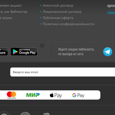
елаем акцию!
Агентский договор
spro
е, как Вебмастер
Лицензионный договор
Связ
е акции
Публичная оферта
Политика конфиденциальности
Ищите скидки поблизости,
не выходя из чата: