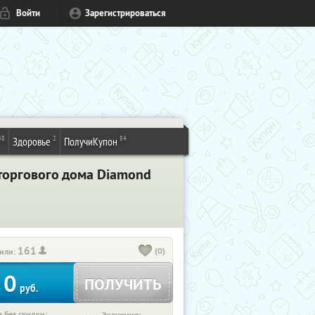
Войти
Зарегистрироваться
48
2
84
Здоровье
ПолучиКупон
 торгового дома Diamond
161
(0)
или:
0
ПОЛУЧИТЬ
руб.
 без скидки: