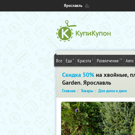
Ярославль
6
1
24
Все
Еда
Красота
Развлечения
Авто
Скидка 50%
на хвойные, п
Garden. Ярославль
Главная
Товары
Для дома и дачи