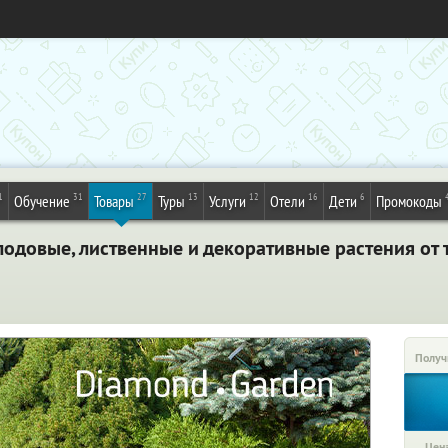
1
31
27
13
12
16
6
Обучение
Товары
Туры
Услуги
Отели
Дети
Промокоды
лодовые, лиственные и декоративные растения от
Получ
Цена