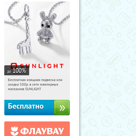
100
%
до
Бесплатная изящная подвеска или
15:40:54
Получили:
74
скидка 500р. в сети ювелирных
Россия
магазинов SUNLIGHT
Бесплатно