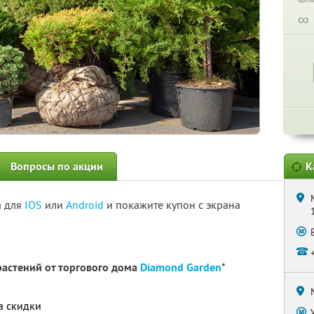
∞
Вопросы по акции
К
а для
IOS
или
Android
и покажите купон с экрана
растений от торгового дома
Diamond Garden
*
а скидки