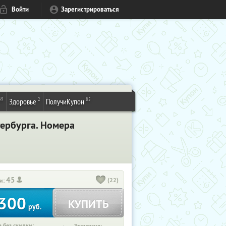
Войти
Зарегистрироваться
49
2
85
Здоровье
ПолучиКупон
тербурга. Номера
45
(22)
и:
300
КУПИТЬ
руб.
 без скидки: