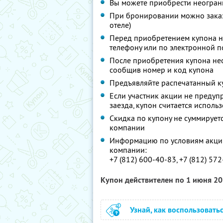
Вы можете приобрести неограни
При бронировании можно заказа
отеле)
Перед приобретением купона не
телефону или по электронной п
После приобретения купона не
сообщив номер и код купона
Предъявляйте распечатанный к
Если участник акции не предупр
заезда, купон считается испол
Скидка по купону не суммируе
компании
Информацию по условиям акции
компании:
+7 (812) 600-40-83, +7 (812) 57
Купон действителен по 1 июня 2
Узнай, как воспользовать