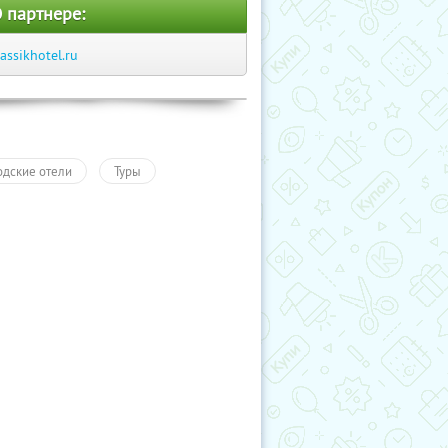
 партнере:
lassikhotel.ru
одские отели
Туры