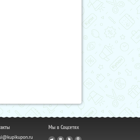
такты
Мы в Соцсетях
si@kupikupon.ru