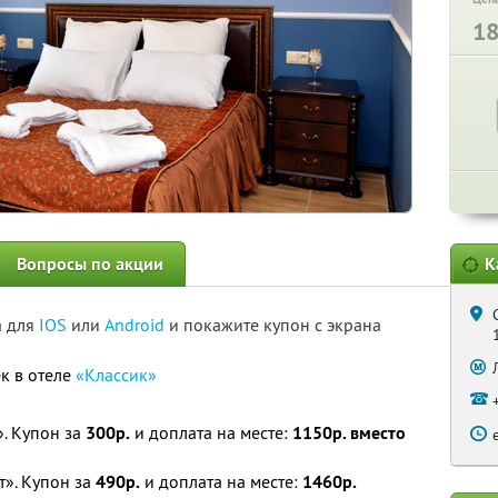
1
Вопросы по акции
К
а для
IOS
или
Android
и покажите купон с экрана
к в отеле
«Классик»
. Купон за
300р.
и доплата на месте:
1150р. вместо
т». Купон за
490р.
и доплата на месте:
1460р.