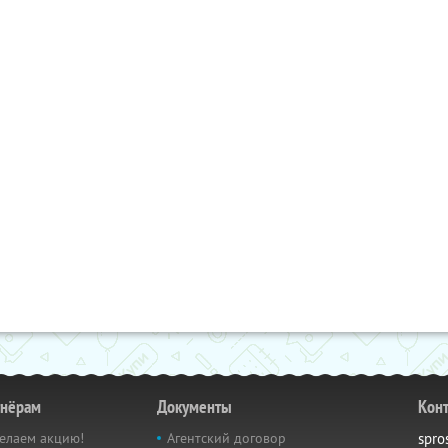
тнёрам
Документы
Кон
елаем акцию!
Агентский договор
spro