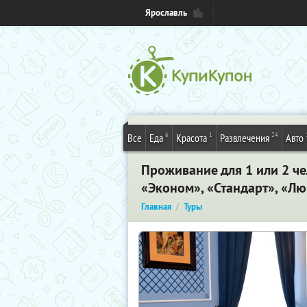
Ярославль
6
1
24
Все
Еда
Красота
Развлечения
Авто
Проживание для 1 или 2 че
«Эконом», «Стандарт», «Л
Главная
Туры