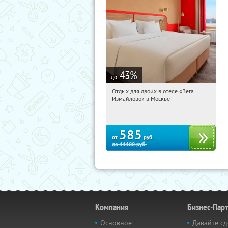
43
%
до
Отдых для двоих в отеле «Вега
00:05:21
Купили:
44
Измайлово» в Москве
Партизанская
585
от
руб.
до
11100
руб.
Компания
Бизнес-Пар
Основное
Давайте сд