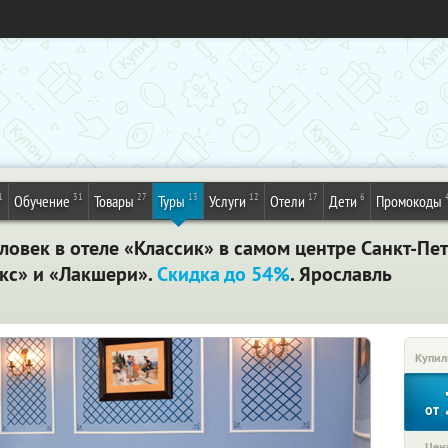
1
31
27
13
12
17
6
Обучение
Товары
Туры
Услуги
Отели
Дети
Промокоды
ловек в отеле «Классик» в самом центре Санкт-Пе
юкс» и «Лакшери».
Скидка до 54%
. Ярославль
Купил
от
Цена