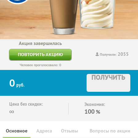
Акция завершилась
2055
ПОВТОРИТЬ АКЦИЮ
Получили:
Человек проголосовало: 0
ПОЛУЧИТЬ
0
руб.
Цена без скидки:
Экономия:
∞
100
%
Основное
Адреса
Отзывы
Вопросы по акции