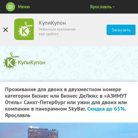
Меню
Ярославль
КупиКупон
Мобильное приложение
Загрузить
ещё удобнее
Проживание для двоих в двухместном номере
категории Бизнес или Бизнес ДеЛюкс в «АЗИМУТ
Отель» Санкт-Петербург или ужин для двоих или
компании в панорамном SkyBаr.
Скидка до 65%
.
Ярославль