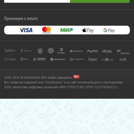
Принимаем к оплате:
2010-2026 © КупиКупон. Все права защищены.
Все права на товарный знак "КупиКупон" и на сайт www.kupikupon.ru принадлежат
OOO «Агентство цифровых решений» ИНН 7705523387, ОГРН 1127747063212