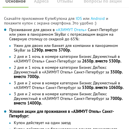
Основное
Адреса
Отзывы
Вопросы по акции
Скачайте приложение КупиКупона для
IOS
или
Android
и
покажите купон с экрана смартфона. Это удобно :)
Проживание для двоих в
«АЗИМУТ Отель»
Санкт-Петербург
или ужин в панорамном SkyBаr с потрясающим видом на
Северную столицу со скидкой до 65%:
Ужин для двоих или банкет для компании в панорамном
SkyBаr за
1290р. вместо 3700р.
2 дня и 1 ночь в номере категории Бизнес Двухместный в
«АЗИМУТ Отель» Санкт-Петербург за
2650р. вместо 5300р.
2 дня и 1 ночь в номере категории Бизнес ДеЛюкс
Двухместный в «АЗИМУТ Отель» Санкт-Петербург за
3500р.
вместо 7000р.
3 дня и 2 ночи в номере категории Бизнес Двухместный в
«АЗИМУТ Отель» Санкт-Петербург за
5300р. вместо 10600р.
3 дня и 2 ночи в номере категории Бизнес ДеЛюкс
Двухместный в «АЗИМУТ Отель» Санкт-Петербург за
7000р.
вместо 14000р.
Условия акции для проживания в «АЗИМУТ Отель» Санкт-
Петербург:
Купон действует на один заезд
Купон действует на бронирование одного двухместного