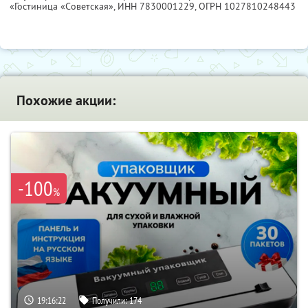
«Гостиница «Советская»,
ИНН 7830001229
, ОГРН 1027810248443
Похожие акции:
-100
%
19:16:21
Получили:
174