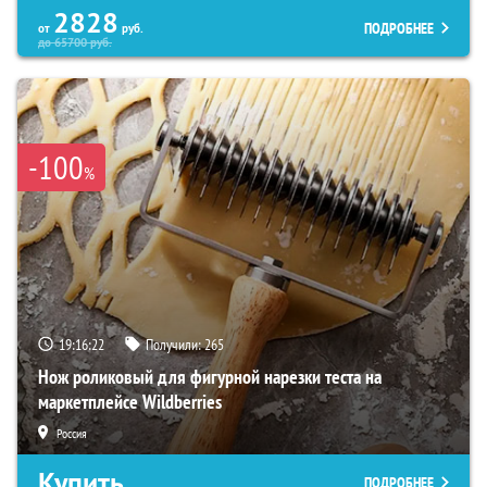
2828
ПОДРОБНЕЕ
от
руб.
до
65700
руб.
-100
%
19:16:21
Получили:
265
Нож роликовый для фигурной нарезки теста на
маркетплейсе Wildberries
Россия
Купить
ПОДРОБНЕЕ