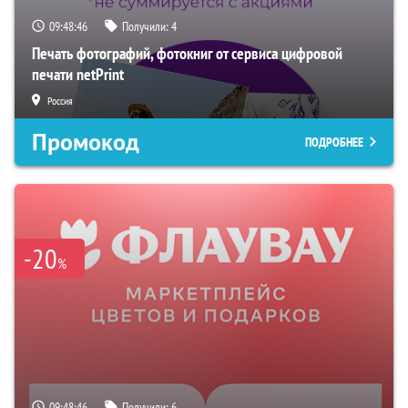
09:48:45
Получили:
4
Печать фотографий, фотокниг от сервиса цифровой
печати netPrint
Россия
Промокод
ПОДРОБНЕЕ
-20
%
09:48:45
Получили:
6