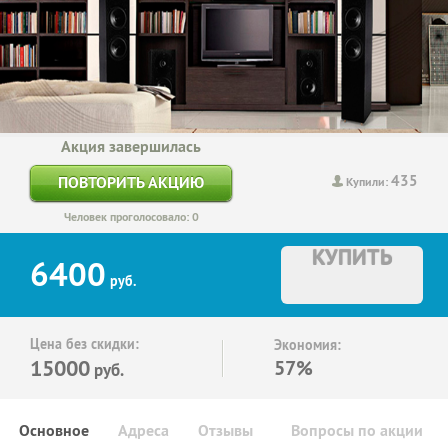
Акция завершилась
435
ПОВТОРИТЬ АКЦИЮ
Купили:
Человек проголосовало: 0
КУПИТЬ
6400
руб.
Цена без скидки:
Экономия:
15000
57%
руб.
Основное
Адреса
Отзывы
Вопросы по акции