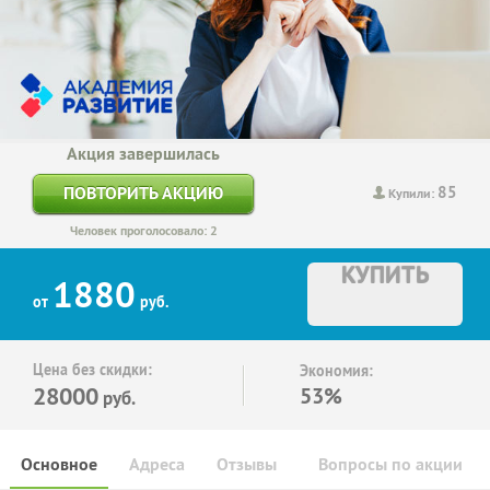
Акция завершилась
85
ПОВТОРИТЬ АКЦИЮ
Купили:
Человек проголосовало: 2
КУПИТЬ
1880
от
руб.
Цена без скидки:
Экономия:
28000
53%
руб.
Основное
Адреса
Отзывы
Вопросы по акции