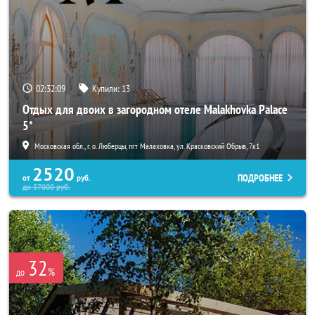
02:32:08
Купили:
13
Отдых для двоих в загородном отеле Malakhovka Palace
5*
Московская обл., г. о. Люберцы, пгт Малаховка, ул. Красковский Обрыв, 7к1
2520
ПОДРОБНЕЕ
от
руб.
до
57000
руб.
32
%
до