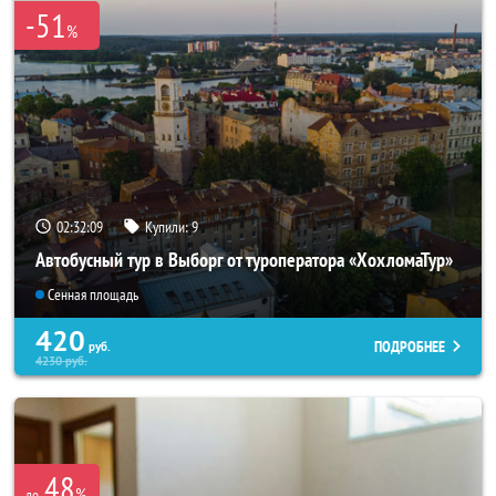
-51
%
02:32:08
Купили:
9
Автобусный тур в Выборг от туроператора «ХохломаТур»
Сенная площадь
420
ПОДРОБНЕЕ
руб.
4230
руб.
48
%
до