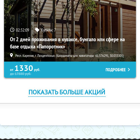
02:32:08
Купили:
7
От 2 дней проживания в куваксе, бунгало или сфере на
базе отдыха «Папоротник»
Респ. Карелия, г. Лахденпохья (Координаты для навигатора: 61.576291, 30.033301)
1330
ПОДРОБНЕЕ
от
руб.
до
17880
руб.
ПОКАЗАТЬ БОЛЬШЕ АКЦИЙ