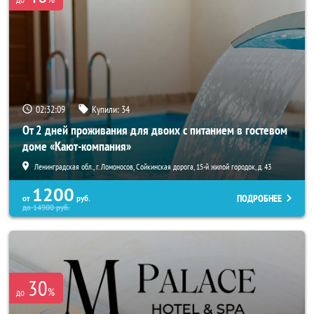
02:32:08
Купили:
34
От 2 дней проживания для двоих с питанием в гостевом
доме «Кают-компания»
Ленинградская обл., г. Ломоносов, Сойкинская дорога, 15-й жилой городок, д. 43
1200
ПОДРОБНЕЕ
от
руб.
до
14900
руб.
30
%
до