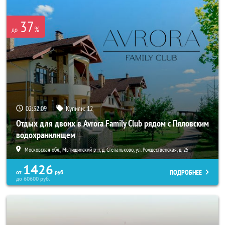
37
%
до
02:32:08
Купили:
12
Отдых для двоих в Avrora Family Club рядом с Пяловским
водохранилищем
Московская обл., Мытищинский р-н, д. Степаньково, ул. Рождественская, д. 25
1426
ПОДРОБНЕЕ
от
руб.
до
60600
руб.