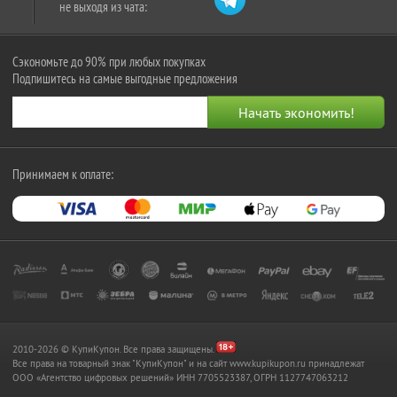
не выходя из чата:
Сэкономьте до 90% при любых покупках
Подпишитесь на самые выгодные предложения
Принимаем к оплате:
2010-2026 © КупиКупон. Все права защищены.
Все права на товарный знак "КупиКупон" и на сайт www.kupikupon.ru принадлежат
OOO «Агентство цифровых решений» ИНН 7705523387, ОГРН 1127747063212