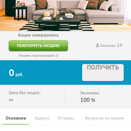
Акция завершилась
14
ПОВТОРИТЬ АКЦИЮ
Получили:
Человек проголосовало: 0
ПОЛУЧИТЬ
0
руб.
Цена без скидки:
Экономия:
∞
100
%
Основное
Адреса
Отзывы
Вопросы по акции