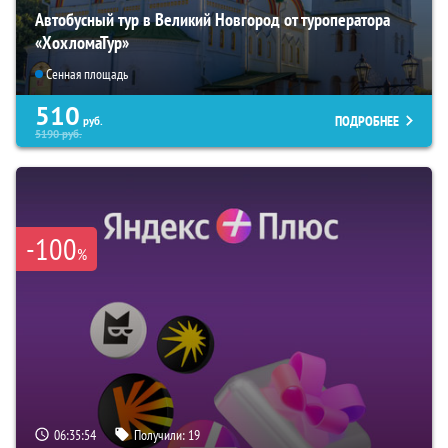
Автобусный тур в Великий Новгород от туроператора
«ХохломаТур»
Сенная площадь
510
ПОДРОБНЕЕ
руб.
5190
руб.
-100
%
06:35:53
Получили:
19