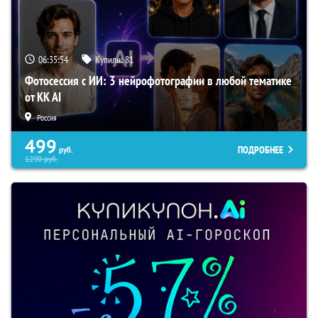
06:35:53
Купили:
81
Фотосессия с ИИ: 3 нейрофотографии в любой тематике
от KK AI
Россия
499
ПОДРОБНЕЕ
руб.
1290
руб.