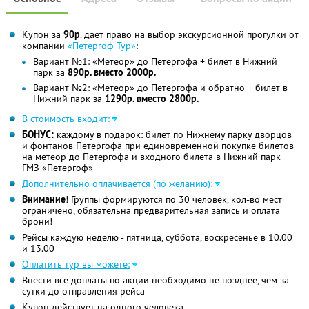
Купон за
90р
. дает право на выбор экскурсионной прогулки от
компании
«Петергоф Тур»
:
Вариант №1: «Метеор» до Петергофа + билет в Нижний
парк за
890р. вместо 2000р.
Вариант №2: «Метеор» до Петергофа и обратно + билет в
Нижний парк за
1290р. вместо 2800р.
В стоимость входит:
БОНУС:
каждому в подарок: билет по Нижнему парку дворцов
и фонтанов Петергофа при единовременной покупке билетов
на метеор до Петергофа и входного билета в Нижний парк
ГМЗ «Петергоф»
Дополнительно оплачивается (по желанию):
Внимание
! Группы формируются по 30 человек, кол-во мест
ограничено, обязательна предварительная запись и оплата
брони!
Рейсы каждую неделю - пятница, суббота, воскресенье в 10.00
и 13.00
Оплатить тур вы можете:
Внести все доплаты по акции необходимо не позднее, чем за
сутки до отправления рейса
Купон действует на одного человека