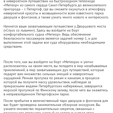
в невероятном путешествии на быстроходном теплоходе
«Метеор» из самого сердца Санкт-Петербурга до великолепного
пригорода – г. Петергоф, где вы сможете окунуться в атмосферу
невероятной красоты и возвышенности всем известного парка
дворцов и фонтанов, а также узнать много нового и интересного.
Начнется ваше захватывающее путешествие у Дворцового моста
(«Спуск со львами»). Здесь вы взойдете на борт
комфортабельного судна «Метеор». Ведь обеспечение
безопасности пассажиров является задачей номер 1, и для
выполнения этой задачи все суда оборудованы необходимыми
средствами.
После того, как вы взойдете на борт «Метеора» и уютно
расположитесь на своем месте, вы попадете в мир незабываемых
приключений, в мир захватывающих дух путешествий, которые
подарят вам множество сильных эмоций и невероятных
ощущений. Речная прогулка по рекам и каналам, в процессе
которой вы получите массу удовольствия, наблюдая за
прекрасными видами Петербургских набережных, завершится
морской прогулкой по Финскому заливу, после чего вы окажетесь
в непревзойденном Петергофском парке.
После прибытия в величественный парк дворцов и фонтанов для
вас будет проведена занимательная обзорная экскурсия. Вы
узнаете множество поразительных секретов, связанных с
роскошными дворцами, каждый из которых сыграл свою