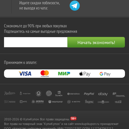
Ищите скидки поблизости,
не выходя из чата:
Сэкономьте до 90% при любых покупках
Подпишитесь на самые выгодные предложения
Принимаем к оплате:
2010-2026 © КупиКупон. Все права защищены.
Все права на товарный знак "КупиКупон" и на сайт www.kupikupon.ru принадлежат
OOO «Агентство цифровых решений» ИНН 7705523387, ОГРН 1127747063212