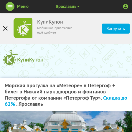
Меню
Ярославль
КупиКупон
Мобильное приложение
Загрузить
ещё удобнее
Морская прогулка на «Метеоре» в Петергоф +
билет в Нижний парк дворцов и фонтанов
Петергофа от компании «Петергоф Тур».
Скидка до
62%
. Ярославль