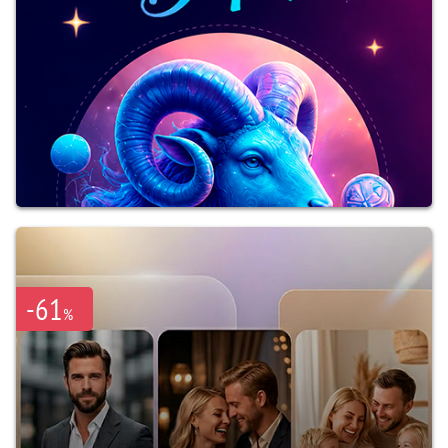
-61
%