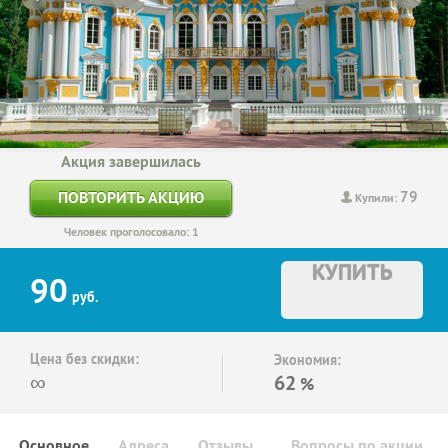
Акция завершилась
79
ПОВТОРИТЬ АКЦИЮ
Купили:
Человек проголосовало: 1
КУПИТЬ
90
руб.
Цена без скидки:
Экономия:
∞
62
%
Основное
Адреса
Отзывы
Вопросы по акции