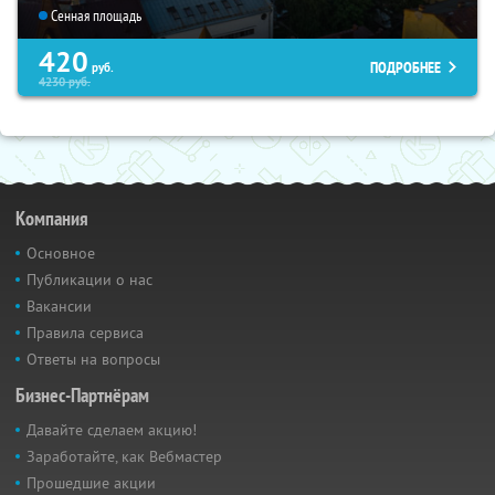
Сенная площадь
420
ПОДРОБНЕЕ
руб.
4230
руб.
Компания
Основное
Публикации о нас
Вакансии
Правила сервиса
Ответы на вопросы
Бизнес-Партнёрам
Давайте сделаем акцию!
Заработайте, как Вебмастер
Прошедшие акции