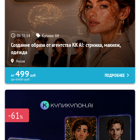
06:35:53
Купили:
64
Создание образа от агентства KK AI: стрижка, макияж,
одежда
Россия
499
ПОДРОБНЕЕ
от
руб.
до
6400
руб.
-61
%