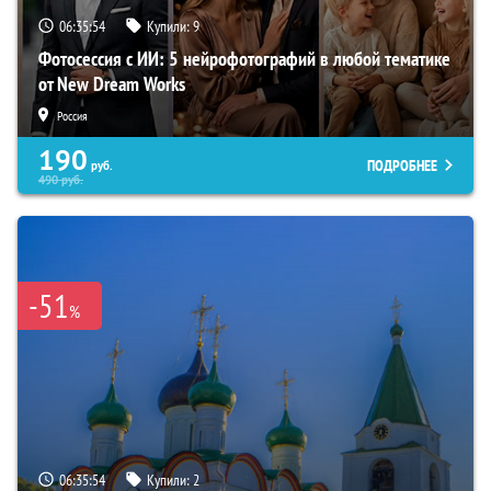
06:35:53
Купили:
9
Фотосессия с ИИ: 5 нейрофотографий в любой тематике
от New Dream Works
Россия
190
ПОДРОБНЕЕ
руб.
490
руб.
-51
%
06:35:53
Купили:
2