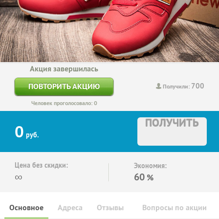
Акция завершилась
700
ПОВТОРИТЬ АКЦИЮ
Получили:
Человек проголосовало: 0
ПОЛУЧИТЬ
0
руб.
Цена без скидки:
Экономия:
∞
60
%
Основное
Адреса
Отзывы
Вопросы по акции