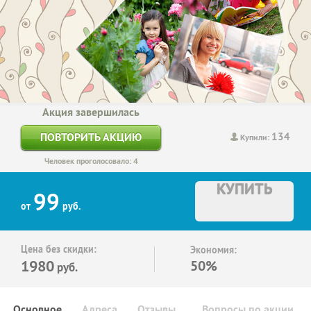
Акция завершилась
134
ПОВТОРИТЬ АКЦИЮ
Купили:
Человек проголосовало: 4
КУПИТЬ
99
от
руб.
Цена без скидки:
Экономия:
1980
50%
руб.
Основное
Адреса
Отзывы
Вопросы по акции