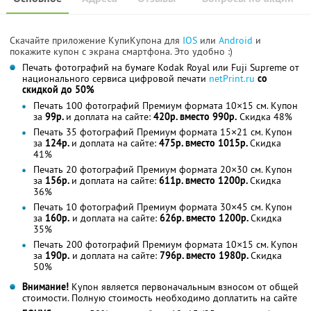
Скачайте приложение КупиКупона для
IOS
или
Android
и
покажите купон с экрана смартфона. Это удобно :)
Печать фотографий на бумаге Kodak Royal или Fuji Supreme от
национального сервиса цифровой печати
netPrint.ru
со
скидкой до 50%
Печать 100 фотографий Премиум формата 10×15 см. Купон
за
99р.
и доплата на сайте:
420р. вместо 990р.
Скидка 48%
Печать 35 фотографий Премиум формата 15×21 см. Купон
за
124р.
и доплата на сайте:
475р. вместо 1015р.
Скидка
41%
Печать 20 фотографий Премиум формата 20×30 см. Купон
за
156р.
и доплата на сайте:
611р. вместо 1200р.
Скидка
36%
Печать 10 фотографий Премиум формата 30×45 см. Купон
за
160р.
и доплата на сайте:
626р. вместо 1200р.
Скидка
35%
Печать 200 фотографий Премиум формата 10×15 см. Купон
за
190р.
и доплата на сайте:
796р. вместо 1980р.
Скидка
50%
Внимание!
Купон является первоначальным взносом от общей
стоимости. Полную стоимость необходимо доплатить на сайте