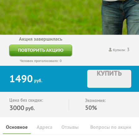
Акция завершилась
3
ПОВТОРИТЬ АКЦИЮ
Купили:
Человек проголосовало: 0
КУПИТЬ
1490
руб.
Цена без скидки:
Экономия:
3000
50%
руб.
Основное
Адреса
Отзывы
Вопросы по акции