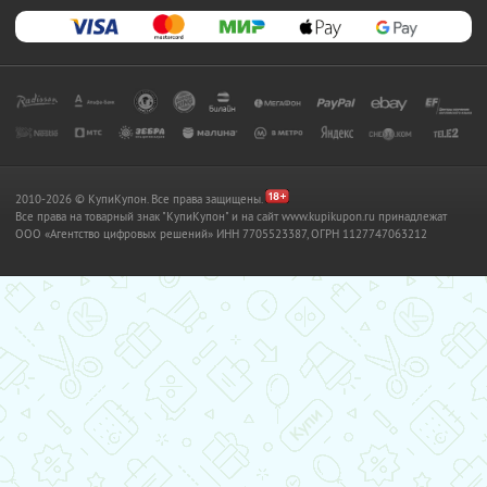
2010-2026 © КупиКупон. Все права защищены.
Все права на товарный знак "КупиКупон" и на сайт www.kupikupon.ru принадлежат
OOO «Агентство цифровых решений» ИНН 7705523387, ОГРН 1127747063212