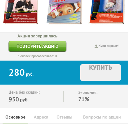
Акция завершилась
ПОВТОРИТЬ АКЦИЮ
Купи первым!
Человек проголосовало: 0
КУПИТЬ
280
руб.
Цена без скидки:
Экономия:
950
71%
руб.
Основное
Адреса
Отзывы
Вопросы по акции