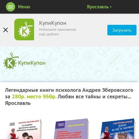
Меню
Ярославль
КупиКупон
Мобильное приложение
Загрузить
ещё удобнее
Легендарные книги психолога Андрея Зберовского
за
280р. место
950
р.
Любви все тайны и секреты...
Ярославль