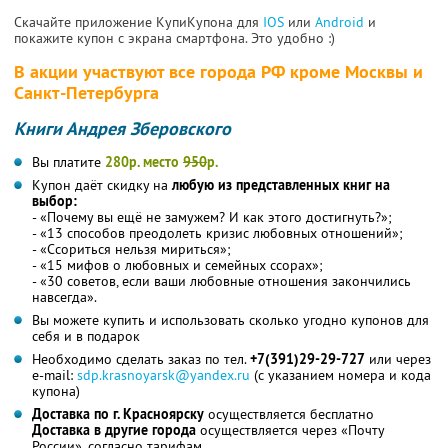
Скачайте приложение КупиКупона для
IOS
или
Android
и
покажите купон с экрана смартфона. Это удобно :)
В акции участвуют все города РФ кроме Москвы и
Санкт-Петербурга
Книги Андрея Зберовского
Вы платите
280р. место
950
р.
Купон даёт скидку на
любую из представленных книг на
выбор:
- «Почему вы ещё не замужем? И как этого достигнуть?»;
- «13 способов преодолеть кризис любовных отношений»;
- «Ссориться нельзя мириться»;
- «15 мифов о любовных и семейных ссорах»;
- «30 советов, если ваши любовные отношения закончились
навсегда».
Вы можете купить и использовать сколько угодно купонов для
себя и в подарок
Необходимо сделать заказ по тел.
+7(391)29-29-727
или через
e-mail:
sdp.krasnoyarsk@yandex.ru
(с указанием номера и кода
купона)
Доставка по г. Красноярску
осуществляется бесплатно
Доставка в другие города
осуществляется через «Почту
России», согласно тарифам