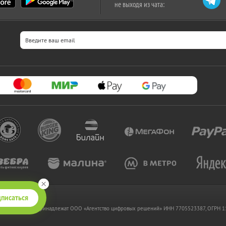
не выходя из чата:
писаться
 www.kupikupon.ru принадлежат OOO «Агентство цифровых решений» ИНН 7705523387, ОГРН