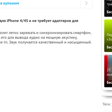
ся купоном
тра
Бе
ля iPhone 4/4S и не требует адаптеров для
олит легко заряжать и синхронизировать смартфон,
Пер
 его для вывода аудио на мощную акустику,
«З
ne-In. Звук получается качественный и насыщенный.
Бе
25 
по
Бе
Теги: