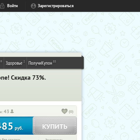
Войти
Зарегистрироваться
49
2
85
Здоровье
ПолучиКупон
one! Скидка 73%.
43
(0)
и:
485
КУПИТЬ
руб.
 без скидки: