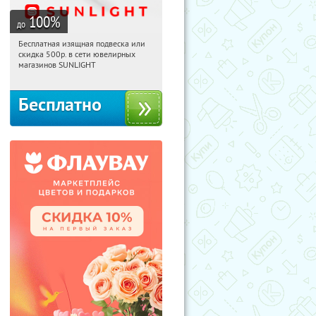
100
%
до
Бесплатная изящная подвеска или
20:36:38
Получили:
73
скидка 500р. в сети ювелирных
Россия
магазинов SUNLIGHT
Бесплатно