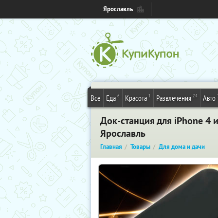
Ярославль
6
1
24
Все
Еда
Красота
Развлечения
Авто
Док-станция для iPhone 4 
Ярославль
Главная
Товары
Для дома и дачи