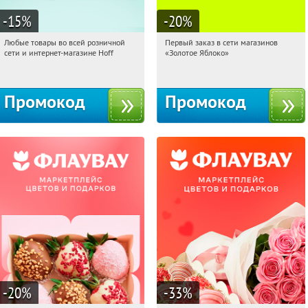
-15
%
-20
%
Любые товары во всей розничной
Первый заказ в сети магазинов
20:36:38
Получили:
83
20:36:38
Получи первым!
сети и интернет-магазине Hoff
«Золотое Яблоко»
Москва, 1-й Волоколамский проезд,
Россия
10с1
Промокод
Промокод
-20
%
-33
%