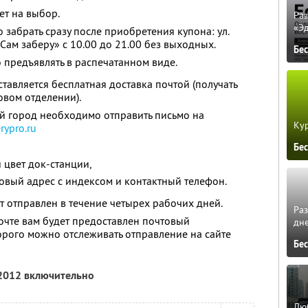
ет на выбор.
Ра
«Э
 забрать сразу после приобретения купона: ул.
«Сам заберу» с 10.00 до 21.00 без выходных.
Бе
 предъявлять в распечатанном виде.
тавляется бесплатная доставка почтой (получать
овом отделении).
й город необходимо отправить письмо на
Кур
rypro.ru
Бе
 цвет док-станции,
товый адрес с индексом и контактный телефон.
т отправлен в течение четырех рабочих дней.
Ра
очте вам будет предоставлен почтовый
дне
рого можно отслеживать отправление на сайте
Бе
 2012 включительно
Люб