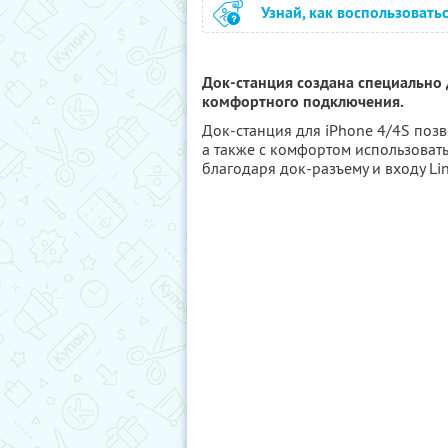
Узнай, как воспользовать
Док-станция создана специально д
комфортного подключения.
Док-станция для iPhone 4/4S позв
а также с комфортом использовать
благодаря док-разъему и входу Li