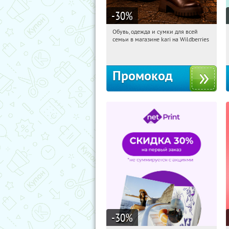
-30
%
Обувь, одежда и сумки для всей
20:36:38
Получили:
30
семьи в магазине kari на Wildberries
Россия
Промокод
-30
%