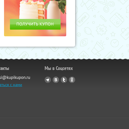
такты
Мы в Соцсетях
si@kupikupon.ru
аться с нами