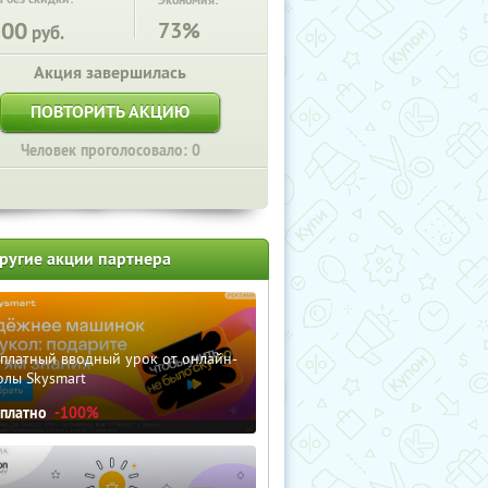
Экономия:
800
73%
руб.
Акция завершилась
ПОВТОРИТЬ АКЦИЮ
Человек проголосовало: 0
ругие акции партнера
сплатный вводный урок от онлайн-
олы Skysmart
сплатно
-100%