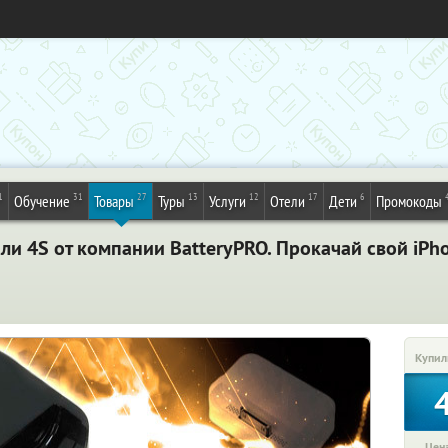
1
31
27
13
12
17
6
Обучение
Товары
Туры
Услуги
Отели
Дети
Промокоды
или 4S от компании BatteryPRO. Прокачай свой iPh
Купил
Цена