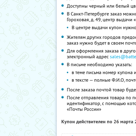
Доступны черный или белый цв
В Санкт-Петербурге заказ можно
Гороховая, д. 49, центр выдачи 
В центре выдачи купон нужно
Жителям других городов предос
заказ нужно будет в своем почт
Для оформления заказа в друго
электронный адрес
sales@batte
В письме необходимо указать:
в теме письма номер купона и
в тексте — полные Ф.И.О, поч
После заказа почтой товар буде
После отправления товара по п
идентификатор, с помощью кото
«Почты России»
Купон действителен по 26 марта