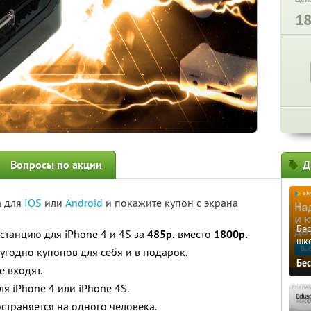
1
Вопросы по акции
Д
а для
IOS
или
Android
и покажите купон с экрана
Бе
станцию для iPhone 4 и 4S за
485р.
вместо
1800р.
шк
угодно купонов для себя и в подарок.
Бе
е входят.
я iPhone 4 или iPhone 4S.
страняется на одного человека.