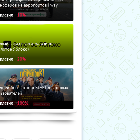
нсферов из аэропортов i'way
сплатно
-10%
вый заказ в сети магазинов
олотое Яблоко»
сплатно
-20%
дней бесплатно в START для новых
льзователей
сплатно
-100%