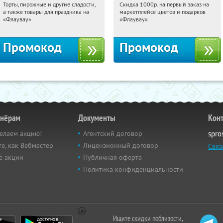
Торты, пирожные и другие сладости,
Скидка 1000р. на первый заказ на
20:36:38
Получили:
6
20:36:38
Получили:
18
а также товары для праздника на
маркетплейсе цветов и подарков
Россия
Россия
«Флаувау»
«Флаувау»
Промокод
Промокод
тнёрам
Документы
Кон
елаем акцию!
Агентский договор
spro
е, как Вебмастер
Лицензионный договор
Связ
е акции
Публичная оферта
Политика конфиденциальности
Ищите скидки поблизости,