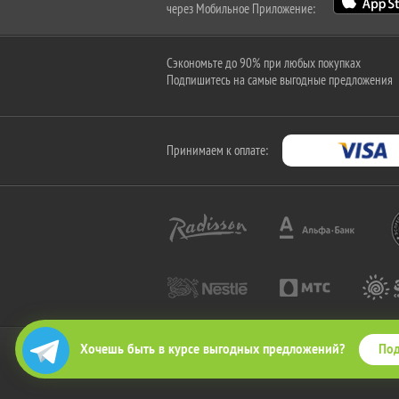
через Мобильное Приложение:
Сэкономьте до 90% при любых покупках
Подпишитесь на самые выгодные предложения
Принимаем к оплате:
Под
Хочешь быть в курсе выгодных предложений?
2010-2026 © КупиКупон. Все права защищены.
Все права на товарный знак "КупиКупон" и на сайт