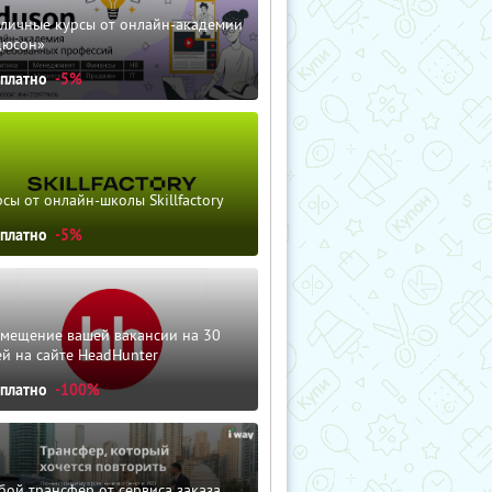
зличные курсы от онлайн-академии
дюсон»
сплатно
-5%
сы от онлайн-школы Skillfactory
сплатно
-5%
змещение вашей вакансии на 30
й на сайте HeadHunter
сплатно
-100%
ой трансфер от сервиса заказа