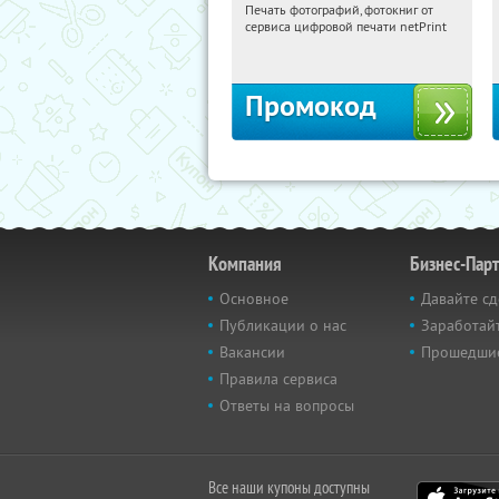
Печать фотографий, фотокниг от
20:36:38
Получили:
4
сервиса цифровой печати netPrint
Россия
Промокод
Компания
Бизнес-Пар
Основное
Давайте сд
Публикации о нас
Заработайт
Вакансии
Прошедши
Правила сервиса
Ответы на вопросы
Все наши купоны доступны