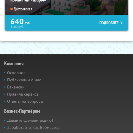
Достоевская
640
ПОДРОБНЕЕ
руб.
5100
руб.
Компания
Основное
Публикации о нас
Вакансии
Правила сервиса
Ответы на вопросы
Бизнес-Партнёрам
Давайте сделаем акцию!
Заработайте, как Вебмастер