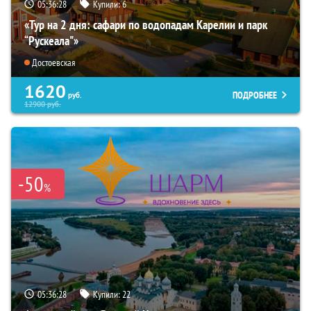
05:36:26
Купили:
6
«Тур на 2 дня: сафари по водопадам Карелии и парк
“Рускеала"»
Достоевская
1620
ПОДРОБНЕЕ
руб.
12900
руб.
-50
%
05:36:26
Купили:
22