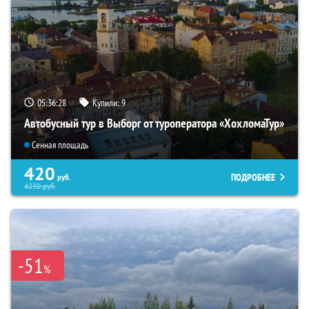
05:36:26
Купили:
9
Автобусный тур в Выборг от туроператора «ХохломаТур»
Сенная площадь
420
ПОДРОБНЕЕ
руб.
4230
руб.
-51
%