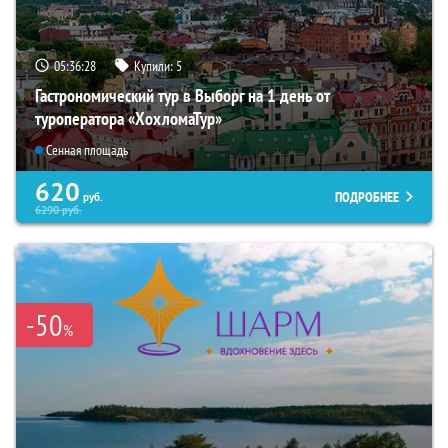
05:36:26
Купили:
5
Гастрономический тур в Выборг на 1 день от
туроператора «ХохломаТур»
Сенная площадь
620
ПОДРОБНЕЕ
руб.
6290
руб.
-50
%