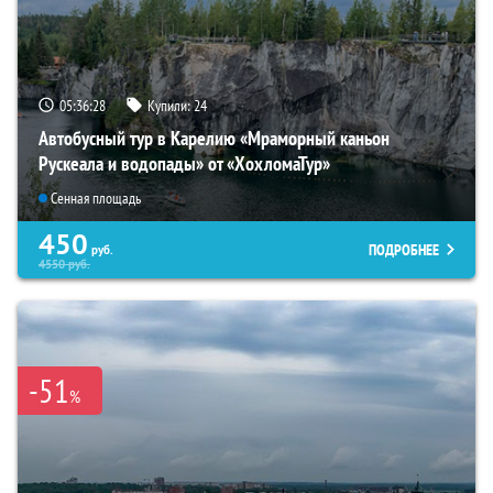
05:36:26
Купили:
24
Автобусный тур в Карелию «Мраморный каньон
Рускеала и водопады» от «ХохломаТур»
Сенная площадь
450
ПОДРОБНЕЕ
руб.
4550
руб.
-51
%