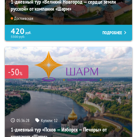
1-дневный тур «Великий Новгород — сердце земли
русской» от компании «Шарм»
Достоевская
420
ПОДРОБНЕЕ
руб.
3300
руб.
-50
%
05:36:26
Купили:
12
1-дневный тур «Псков — Изборск — Печоры» от
компании «Шарм»