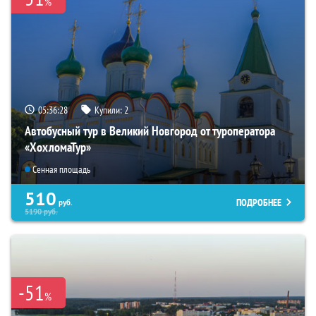
%
05:36:26
Купили:
2
Автобусный тур в Великий Новгород от туроператора
«ХохломаТур»
Сенная площадь
510
ПОДРОБНЕЕ
руб.
5190
руб.
-51
%