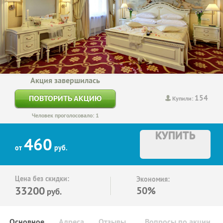
Акция завершилась
154
ПОВТОРИТЬ АКЦИЮ
Купили:
Человек проголосовало: 1
КУПИТЬ
460
от
руб.
Цена без скидки:
Экономия:
33200
50%
руб.
Основное
Адреса
Отзывы
Вопросы по акции