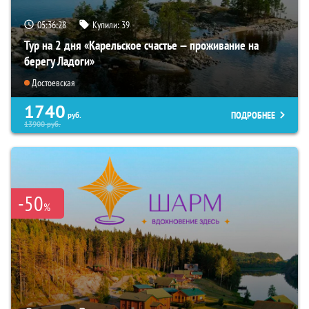
05:36:26
Купили:
39
Тур на 2 дня «Карельское счастье — проживание на
берегу Ладоги»
Достоевская
1740
ПОДРОБНЕЕ
руб.
13900
руб.
-50
%