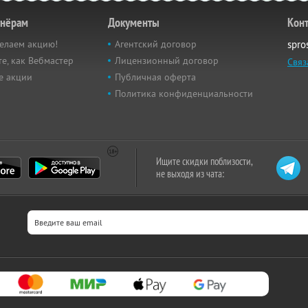
тнёрам
Документы
Кон
елаем акцию!
Агентский договор
spro
е, как Вебмастер
Лицензионный договор
Связ
е акции
Публичная оферта
Политика конфиденциальности
Ищите скидки поблизости,
не выходя из чата: