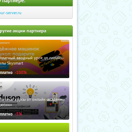
 партнере:
our-server.ru
ругие акции партнера
сплатный вводный урок от онлайн-
олы Skysmart
сплатно
-100%
зличные курсы от онлайн-академии
дюсон»
сплатно
-5%