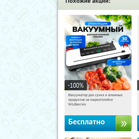
Похожие акции:
-100
%
Вакууматор для сухих и влажных
05:18:04
Получили:
180
продуктов на маркетплейсе
Россия
Wildberries
Бесплатно