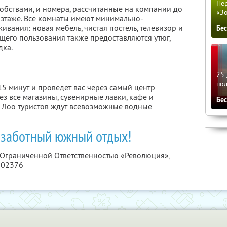
Пер
удобствами, и номера, рассчитанные на компании до
«З
 этаже. Все комнаты имеют минимально-
ания: новая мебель, чистая постель, телевизор и
Бе
щего пользования также предоставляются утюг,
дка.
25 
по
5 минут и проведет вас через самый центр
рез все магазины, сувенирные лавки, кафе и
Бе
 Лоо туристов ждут всевозможные водные
ззаботный южный отдых!
с Ограниченной Ответственностью «Революция»,
002376