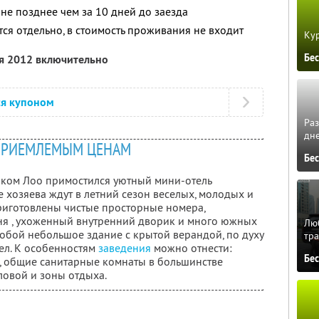
не позднее чем за 10 дней до заезда
ся отдельно, в стоимость проживания не входит
Кур
Бе
ря 2012 включительно
ся купоном
Ра
дне
ПРИЕМЛЕМЫМ ЦЕНАМ
Бе
лком Лоо примостился уютный мини-отель
 хозяева ждут в летний сезон веселых, молодых и
приготовлены чистые просторные номера,
ня , ухоженный внутренний дворик и много южных
Люб
собой небольшое здание с крытой верандой, по духу
тра
ел. К особенностям
заведения
можно отнести:
Бе
, общие санитарные комнаты в большинстве
ловой и зоны отдыха.