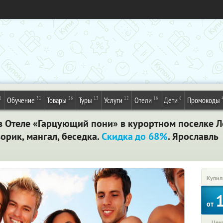
1
31
26
13
12
16
6
Обучение
Товары
Туры
Услуги
Отели
Дети
Промокоды
 в Отеле «Гарцующий пони» в курортном поселке 
орик, мангал, беседка.
Скидка до 68%
. Ярославль
Купил
от
Цена