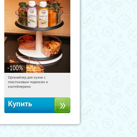
-100
%
Органайзер для кухни с
05:18:04
Получили:
312
пластиковым подносом и
Россия
контейнерами
Купить