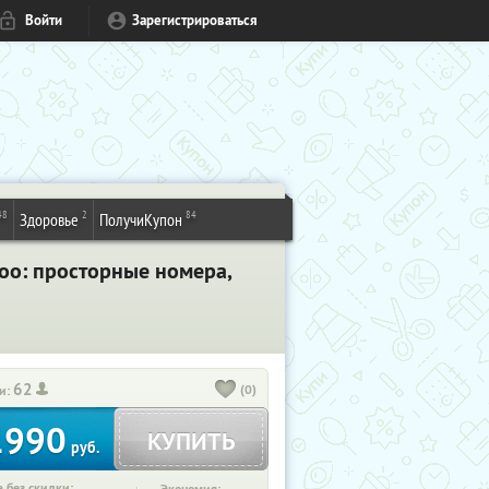
Войти
Зарегистрироваться
48
2
84
Здоровье
ПолучиКупон
Лоо: просторные номера,
62
(0)
и:
1990
КУПИТЬ
руб.
 без скидки: