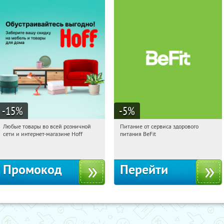
-15
%
-5
%
Любые товары во всей розничной
Питание от сервиса здорового
05:18:04
Получили:
83
05:18:04
Получи первым!
сети и интернет-магазине Hoff
питания BeFit
Москва, 1-й Волоколамский проезд,
Россия
10с1
Промокод
Перейти