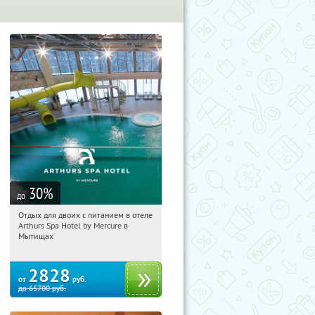
30
%
до
Отдых для двоих с питанием в отеле
05:18:04
Купи первым!
Arthurs Spa Hotel by Mercure в
Московская обл., г. Мытищи, д.
Мытищах
Ларево, ул. Хвойная, стр. 26
2828
от
руб.
до
65700
руб.