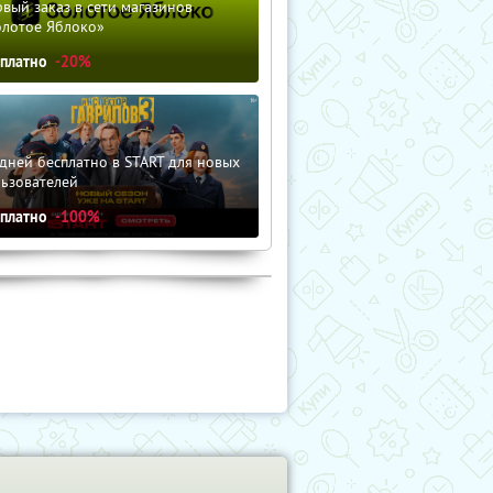
вый заказ в сети магазинов
олотое Яблоко»
сплатно
-20%
дней бесплатно в START для новых
льзователей
сплатно
-100%