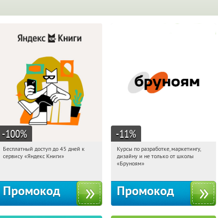
-100
%
-11
%
Бесплатный доступ до 45 дней к
Курсы по разработке, маркетингу,
05:18:04
Получи первым!
05:18:04
Получи первым!
сервису «Яндекс Книги»
дизайну и не только от школы
Россия
Россия
«Бруноям»
Промокод
Промокод