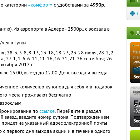
О
ре категории
«комфорт»
с удобствами за
4990р.
t
ию). Из аэропорта в Адлере - 2500р., с вокзала в
Д
/чел в сутки
; 28-3, 3-8, 8-13, 13-18, 18-23, 23-28 июля, 28-2, 2-
ста; 27-1, 1-6, 6-11, 11-16, 16-21, 21-26 сентября; 26-
Бе
 октября 2012 г.
шк
сле 15.00, выезд до 12.00. День въезда и выезда
Бе
ченное количество купонов для себя и в подарок
ного места проживают бесплатно
 взрослым
Ра
бронирование по
ссылке
. Перейдите в раздел
«Э
й заезд, введите номер купона. Подтверждением
Бе
е придет на указанный адрес электронной почты
 с первого дня выхода акции и в течение одного