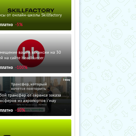
сы от онлайн-школы Skillfactory
сплатно
-5%
змещение вашей вакансии на 30
й на сайте HeadHunter
сплатно
-100%
ой трансфер от сервиса заказа
нсферов из аэропортов i'way
сплатно
-10%