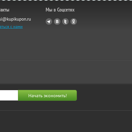
такты
Мы в Соцсетях
si@kupikupon.ru
аться с нами