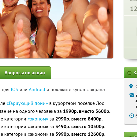
1
Вопросы по акции
К
а для
IOS
или
Android
и покажите купон с экрана
еле
«Гарцующий пони»
в курортном поселке Лоо
тание на одного человека за
1990р. вместо 3600р.
ре категории
«эконом»
за
2990р. вместо 8400р.
ре категории «эконом» за
3490р. вместо 10500р.
ре категории «эконом» за
3990р. вместо 12600р.