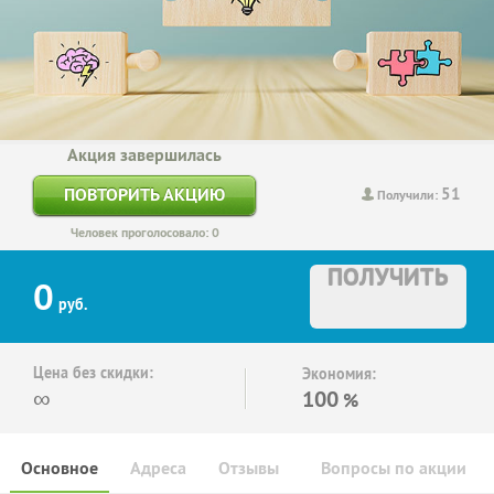
Акция завершилась
51
ПОВТОРИТЬ АКЦИЮ
Получили:
Человек проголосовало: 0
ПОЛУЧИТЬ
0
руб.
Цена без скидки:
Экономия:
∞
100
%
Основное
Адреса
Отзывы
Вопросы по акции