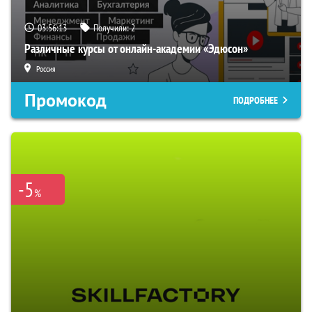
03:56:12
Получили:
2
Различные курсы от онлайн-академии «Эдюсон»
Россия
Промокод
ПОДРОБНЕЕ
-5
%