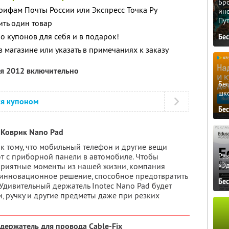
Бро
арифам Почты России или Экспресс Точка Ру
ино
Пу
ть один товар
о купонов для себя и в подарок!
Бе
 магазине или указать в примечаниях к заказу
ля 2012 включительно
Бе
шк
ся купоном
Бе
Коврик Nano Pad
к тому, что мобильный телефон и другие вещи
Ра
т с приборной панели в автомобиле. Чтобы
«Э
приятные моменты из нашей жизни, компания
 инновационное решение, способное предотвратить
Бе
 Удивительный держатель Inotec Nano Pad будет
, ручку и другие предметы даже при резких
держатель для провода Cable-Fix