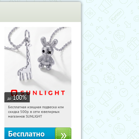
100
%
до
Бесплатная изящная подвеска или
02:04:16
Получили:
74
скидка 500р. в сети ювелирных
Россия
магазинов SUNLIGHT
Бесплатно