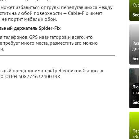
Кур
может избавиться от груды перепутавшихся между
тить на любой поверхности — Cable-Fix имеет
Бе
не портит мебель и обои.
ьный держатель Spider-Fix
телефонов, GPS навигаторов и всего, что
е требует много места, разместить его можно
Ра
и.
дне
Бе
льный предприниматель Гребенников Станислав
40
, ОГРН 308774632400348
Люб
тра
Бе
Пер
«З