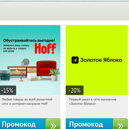
-15
%
-20
%
Любые товары во всей розничной
Первый заказ в сети магазинов
02:04:16
Получили:
83
02:04:16
Получи первым!
сети и интернет-магазине Hoff
«Золотое Яблоко»
Москва, 1-й Волоколамский проезд,
Россия
10с1
Промокод
Промокод