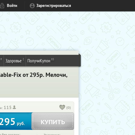
Войти
Зарегистрироваться
49
2
85
Здоровье
ПолучиКупон
ble-Fix от 295р. Мелочи,
115
(0)
и:
295
КУПИТЬ
руб.
 без скидки: