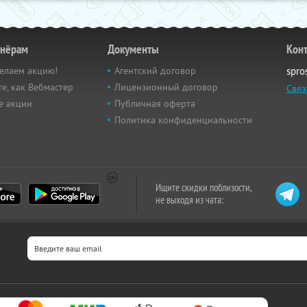
тнёрам
Документы
Кон
елаем акцию!
Агентский договор
spro
е, как Вебмастер
Лицензионный договор
Связ
е акции
Публичная оферта
Политика конфиденциальности
Ищите скидки поблизости,
не выходя из чата: