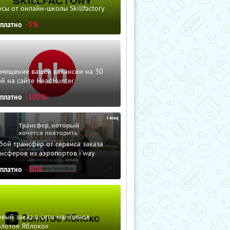
сы от онлайн-школы Skillfactory
сплатно
-5%
змещение вашей вакансии на 30
й на сайте HeadHunter
сплатно
-100%
ой трансфер от сервиса заказа
нсферов из аэропортов i'way
сплатно
-10%
вый заказ в сети магазинов
олотое Яблоко»