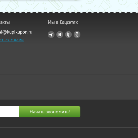
такты
Мы в Соцсетях
si@kupikupon.ru
аться с нами