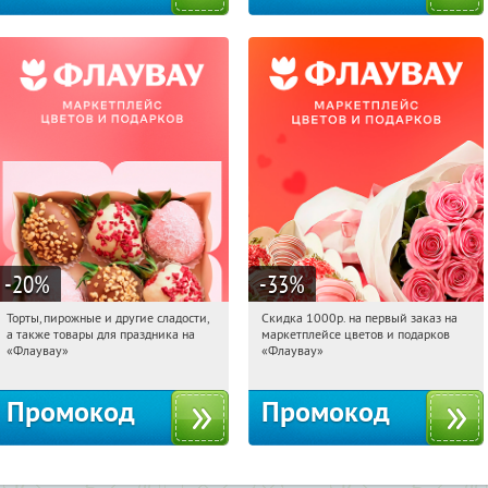
-20
%
-33
%
Торты, пирожные и другие сладости,
Скидка 1000р. на первый заказ на
02:04:16
Получили:
6
02:04:16
Получили:
18
а также товары для праздника на
маркетплейсе цветов и подарков
Россия
Россия
«Флаувау»
«Флаувау»
Промокод
Промокод