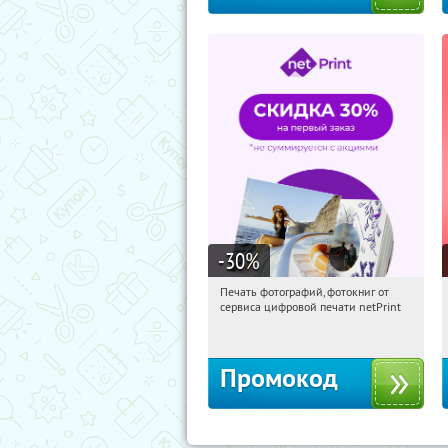
-30
%
Печать фотографий, фотокниг от
02:04:16
Получили:
4
сервиса цифровой печати netPrint
Россия
Промокод