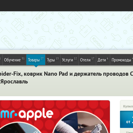
1
31
27
13
12
17
6
Обучение
Товары
Туры
Услуги
Отели
Дети
Промокоды
ider-Fix, коврик Nano Pad и держатель проводов Ca
 Ярославль
Купил
от
Цена