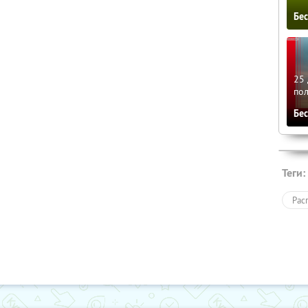
Бе
25 
по
Бе
Теги:
Рас