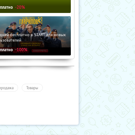
сплатно
-20%
дней бесплатно в START для новых
льзователей
сплатно
-100%
продажа
Товары