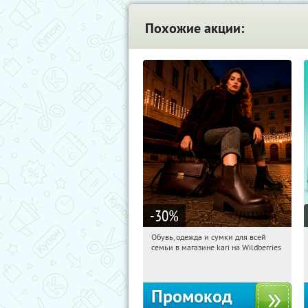
Похожие акции:
-30
%
Обувь, одежда и сумки для всей
02:04:16
Получили:
31
семьи в магазине kari на Wildberries
Россия
Промокод