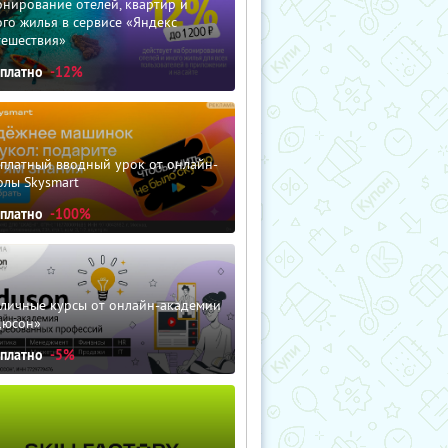
нирование отелей, квартир и
го жилья в сервисе «Яндекс
тешествия»
сплатно
-12%
сплатный вводный урок от онлайн-
олы Skysmart
сплатно
-100%
зличные курсы от онлайн-академии
дюсон»
сплатно
-5%