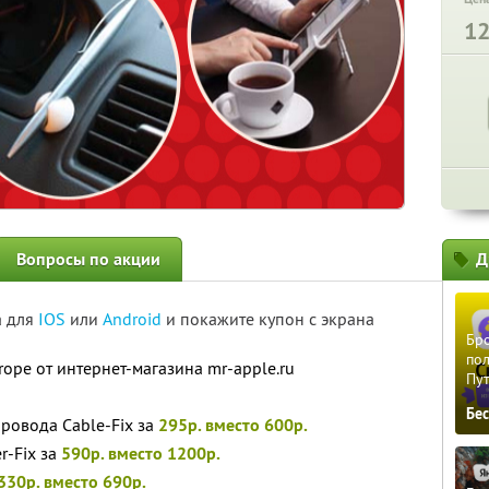
1
Вопросы по акции
Д
а для
IOS
или
Android
и покажите купон с экрана
Бро
пол
ope от интернет-магазина mr-apple.ru
Пу
Бе
ровода Cable-Fix за
295р. вместо 600р.
r-Fix за
590р. вместо 1200р.
330р. вместо 690р.