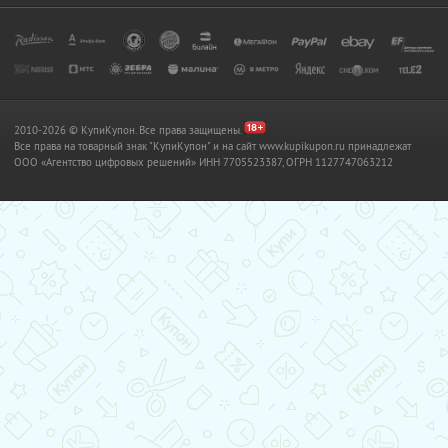
2010-2026 © КупиКупон. Все права защищены.
Все права на товарный знак "КупиКупон" и на сайт www.kupikupon.ru принадлежат
OOO «Агентство цифровых решений» ИНН 7705523387, ОГРН 1127747063212