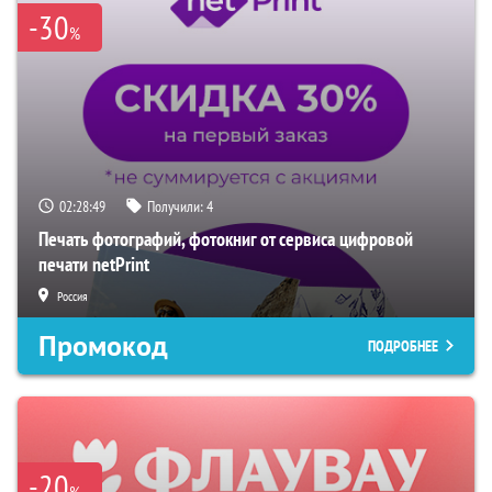
-30
%
02:28:48
Получили:
4
Печать фотографий, фотокниг от сервиса цифровой
печати netPrint
Россия
Промокод
ПОДРОБНЕЕ
-20
%