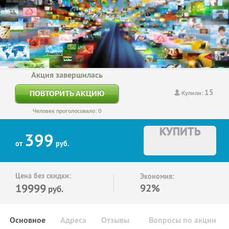
Акция завершилась
15
ПОВТОРИТЬ АКЦИЮ
Купили:
Человек проголосовало: 0
КУПИТЬ
399
от
руб.
Цена без скидки:
Экономия:
19999
92%
руб.
Основное
Адреса
Отзывы
Вопросы по акции