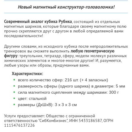
Новый магнитный конструктор-головоломка!
Современный аналог кубика Рубика
, состоящий из отдельных
магнитных шариков, которые благодаря своему магнитному полю
прочно скрепляются друг с другом в любой определяемой вами
последовательности!
Другими словами, из исходного кубика после непродолжительных
тренировок вы сможете выполнить
любую геометрическую
фигуру
: треугольник, тетраэдр, сферу, модели молекул различных
химических элементов и многое-многое другое! И, разумеется,
любые узоры или образы, придуманные вами.
Характеристики:
•
всего количество сфер: 216 шт. (+ 4 запасных)
•
размерность сферы (одного шарика) в диаметре: 5 мм
•
сила магнитного сцепления между шариками: 300 г
•
цвет: стальной
•
размеры (ДхШхВ): 3 х 3 х 3 см
Услуги предоставляет: Общество с ограниченной
ответственностью "СибКомБизнес",
ИНН 5433186587
, ОГРН
1115476137226