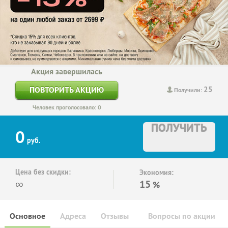
Акция завершилась
25
ПОВТОРИТЬ АКЦИЮ
Получили:
Человек проголосовало: 0
ПОЛУЧИТЬ
0
руб.
Цена без скидки:
Экономия:
∞
15
%
Основное
Адреса
Отзывы
Вопросы по акции